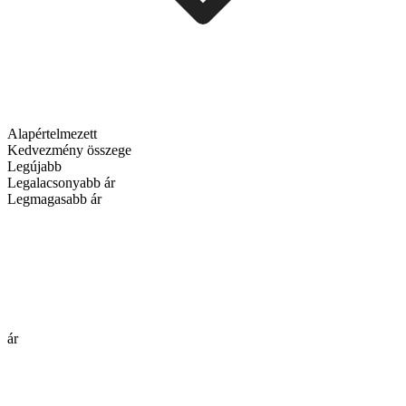
Alapértelmezett
Kedvezmény összege
Legújabb
Legalacsonyabb ár
Legmagasabb ár
ár