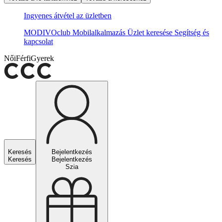
Ingyenes átvétel az üzletben
MODIVOclub
Mobilalkalmazás
Üzlet keresése
Segítség és
kapcsolat
Női
Férfi
Gyerek
Keresés
Bejelentkezés
Keresés
Bejelentkezés
Szia