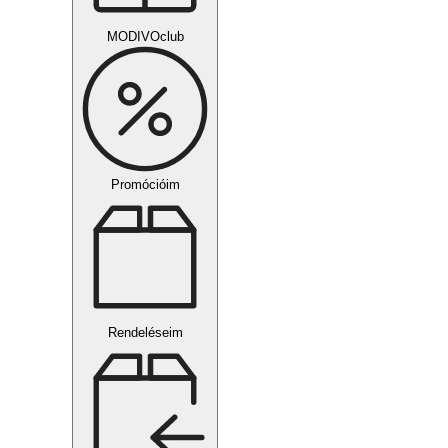
MODIVOclub
Promócióim
Rendeléseim