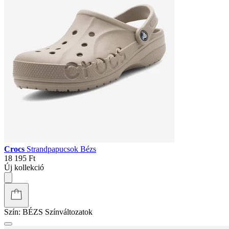
Crocs
Strandpapucsok Bézs
18 195 Ft
Új kollekció
Szín:
BÉZS
Színváltozatok