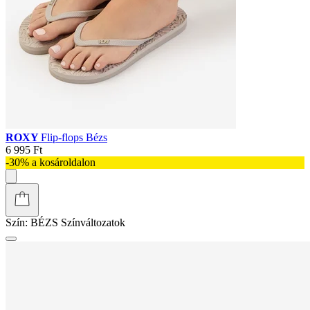
ROXY
Flip-flops Bézs
6 995 Ft
-30% a kosároldalon
Szín:
BÉZS
Színváltozatok