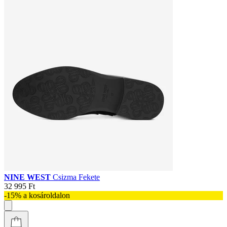
NINE WEST
Csizma Fekete
32 995 Ft
-15% a kosároldalon