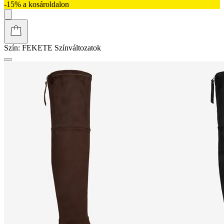
-15% a kosároldalon
Szín:
FEKETE
Színváltozatok