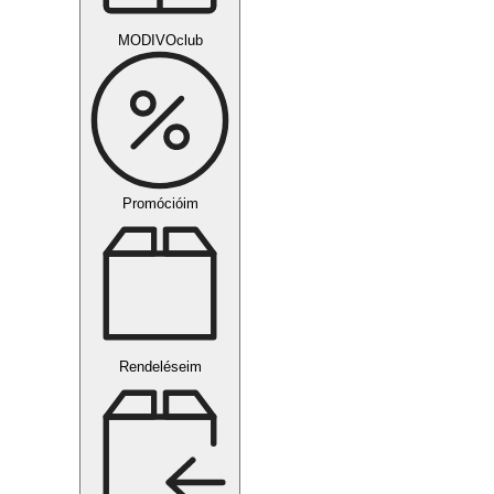
MODIVOclub
Promócióim
Rendeléseim