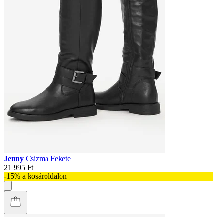
Jenny
Csizma Fekete
21 995 Ft
-15% a kosároldalon