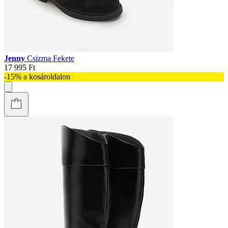
Jenny
Csizma Fekete
17 995 Ft
-15% a kosároldalon