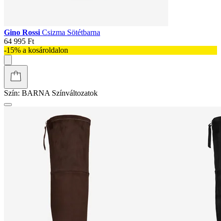
Gino Rossi
Csizma Sötétbarna
64 995 Ft
-15% a kosároldalon
Szín:
BARNA
Színváltozatok