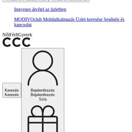
Ingyenes átvétel az üzletben
MODIVOclub
Mobilalkalmazás
Üzlet keresése
Segítség és
kapcsolat
Női
Férfi
Gyerek
Keresés
Bejelentkezés
Keresés
Bejelentkezés
Szia