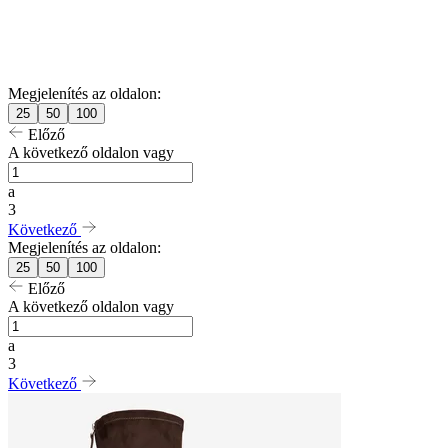
Megjelenítés az oldalon:
25
50
100
Előző
A következő oldalon vagy
a
3
Következő
Megjelenítés az oldalon:
25
50
100
Előző
A következő oldalon vagy
a
3
Következő