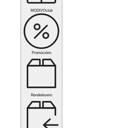
MODIVOclub
Promócióim
Rendeléseim