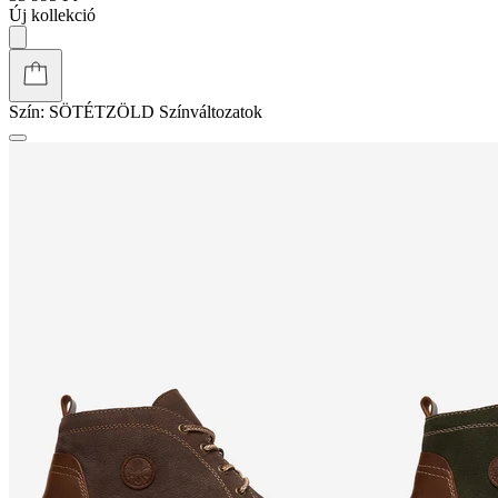
Új kollekció
Szín:
SÖTÉTZÖLD
Színváltozatok