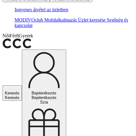
Ingyenes átvétel az üzletben
MODIVOclub
Mobilalkalmazás
Üzlet keresése
Segítség és
kapcsolat
Női
Férfi
Gyerek
Keresés
Bejelentkezés
Keresés
Bejelentkezés
Szia