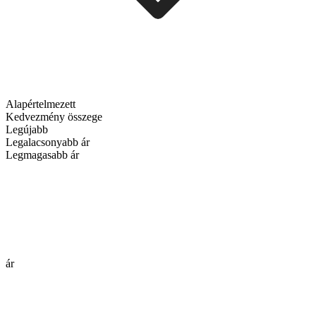
Alapértelmezett
Kedvezmény összege
Legújabb
Legalacsonyabb ár
Legmagasabb ár
ár