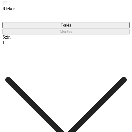
Rieker
Törlés
Mentés
Szín
1