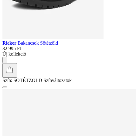
Rieker
Bakancsok Sötétzöld
32 995 Ft
Új kollekció
Szín:
SÖTÉTZÖLD
Színváltozatok