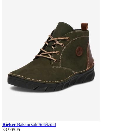
Rieker
Bakancsok Sötétzöld
33 995 Ft