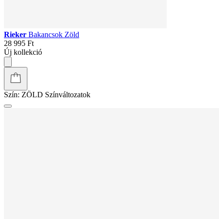
Rieker
Bakancsok Zöld
28 995 Ft
Új kollekció
Szín:
ZÖLD
Színváltozatok