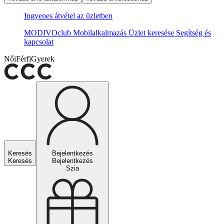
Ingyenes átvétel az üzletben
MODIVOclub
Mobilalkalmazás
Üzlet keresése
Segítség és
kapcsolat
Női
Férfi
Gyerek
Keresés
Bejelentkezés
Keresés
Bejelentkezés
Szia