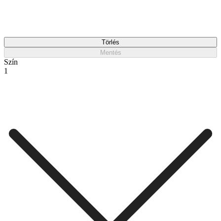
Törlés
Mentés
Szín
1