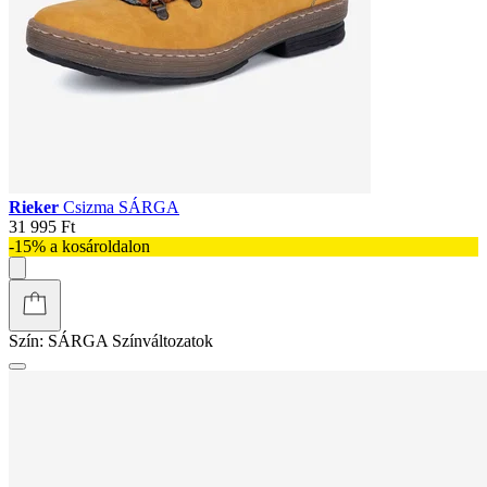
Rieker
Csizma SÁRGA
31 995 Ft
-15% a kosároldalon
Szín:
SÁRGA
Színváltozatok