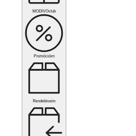
MODIVOclub
Promócióim
Rendeléseim