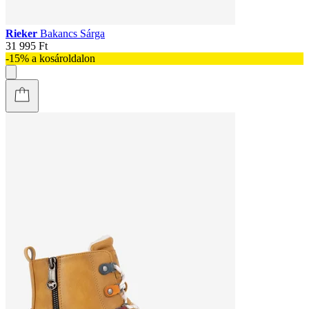
Rieker
Bakancs Sárga
31 995 Ft
-15% a kosároldalon