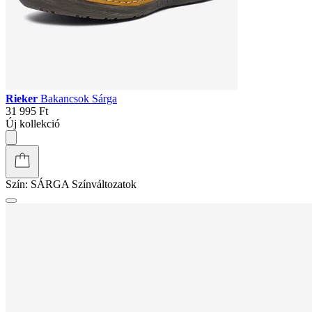
Rieker
Bakancsok Sárga
31 995 Ft
Új kollekció
Szín:
SÁRGA
Színváltozatok