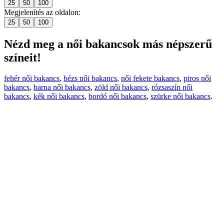
25
50
100
Megjelenítés az oldalon:
25
50
100
Nézd meg a női bakancsok más népszerű
színeit!
fehér női bakancs
,
bézs női bakancs
,
női fekete bakancs
,
piros női
bakancs
,
barna női bakancs
,
zöld női bakancs
,
rózsaszín női
bakancs
,
kék női bakancs
,
bordó női bakancs
,
szürke női bakancs
.