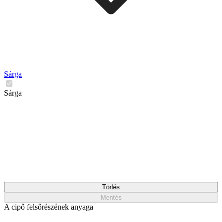
Sárga
Sárga
Törlés
Mentés
A cipő felsőrészének anyaga