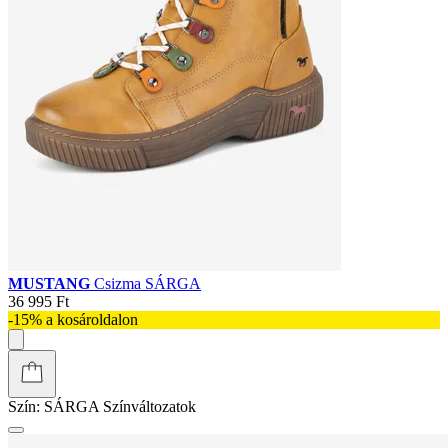
MUSTANG
Csizma SÁRGA
36 995 Ft
-15% a kosároldalon
Szín:
SÁRGA
Színváltozatok