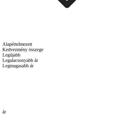
Alapértelmezett
Kedvezmény összege
Legújabb
Legalacsonyabb ár
Legmagasabb ár
ár