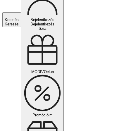
Keresés
Bejelentkezés
Keresés
Bejelentkezés
Szia
MODIVOclub
Promócióim