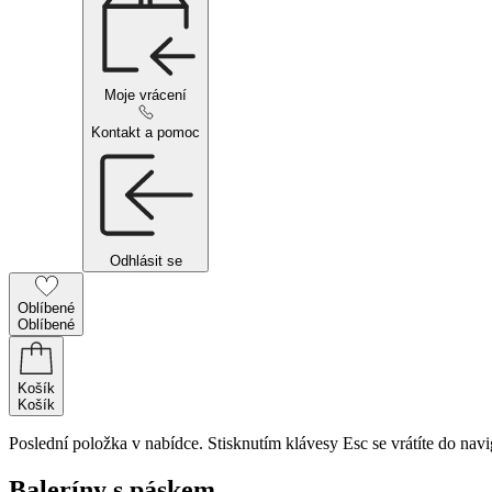
Moje vrácení
Kontakt a pomoc
Odhlásit se
Oblíbené
Oblíbené
Košík
Košík
Poslední položka v nabídce. Stisknutím klávesy Esc se vrátíte do navi
Baleríny s páskem