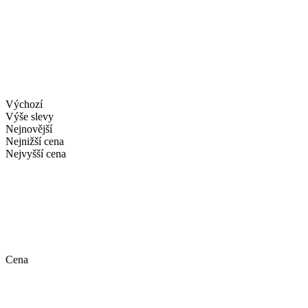
Výchozí
Výše slevy
Nejnovější
Nejnižší cena
Nejvyšší cena
Cena