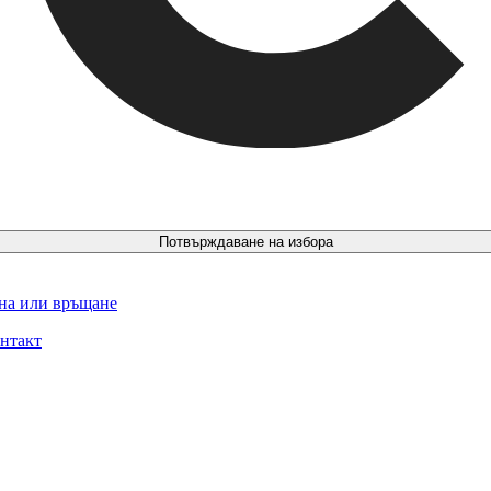
Потвърждаване на избора
ина или връщане
нтакт