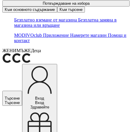
Потвърждаване на избора
Към основното съдържание
Към търсене
Безплатно вземане от магазина
Безплатна замяна в
магазина или връщане
MODIVOclub
Приложение
Намерете магазин
Помощ и
контакт
ЖЕНИ
МЪЖЕ
Деца
Търсене
Вход
Търсене
Вход
Здравейте