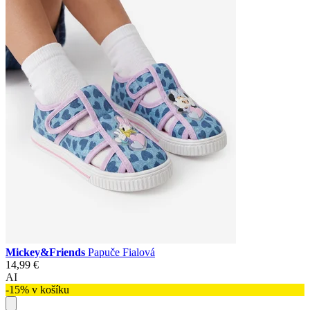
Mickey&Friends
Papuče Fialová
14,99 €
AI
-15% v košíku