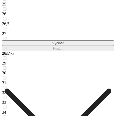
25
26
26,5
27
28
Vyčistiť
Použiť
28,5
Značka
29
30
31
32
33
34