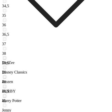
34,5
35
36
36,5
37
38
DeeZee
38,5
Disney Classics
39
Frozen
40
FURBY
40,5
Harry Potter
41
Jenny