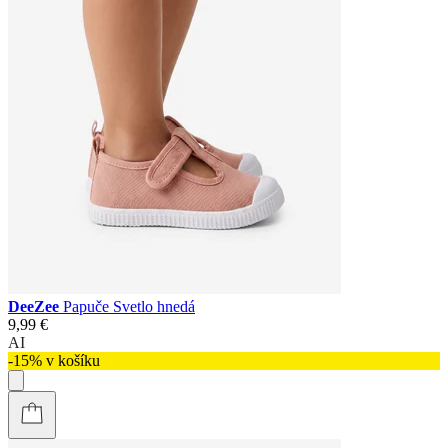
DeeZee
Papuče Svetlo hnedá
9,99 €
AI
-15% v košíku