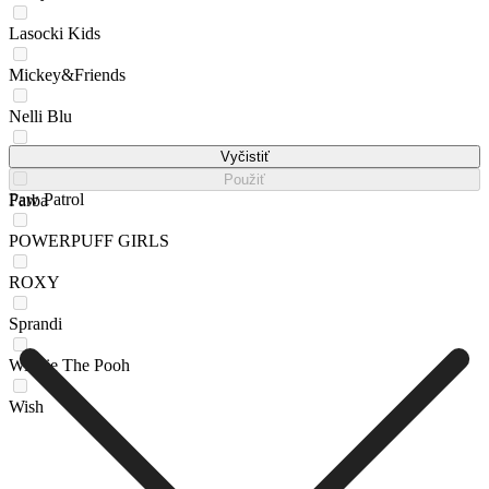
Lasocki Kids
Mickey&Friends
Nelli Blu
NIGHTMARE BEFORE CHRISTMAS
Vyčistiť
Použiť
Paw Patrol
Farba
POWERPUFF GIRLS
ROXY
Sprandi
Winnie The Pooh
Wish