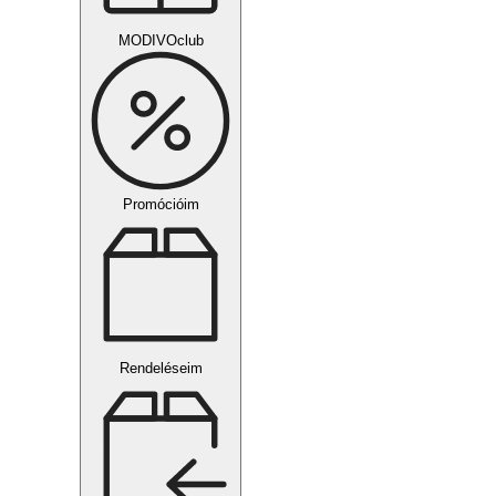
MODIVOclub
Promócióim
Rendeléseim