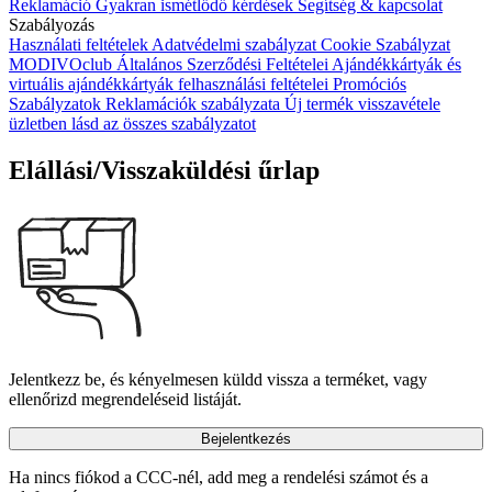
Reklamáció
Gyakran ismétlődő kérdések
Segítség & kapcsolat
Szabályozás
Használati feltételek
Adatvédelmi szabályzat
Cookie Szabályzat
MODIVOclub Általános Szerződési Feltételei
Ajándékkártyák és
virtuális ajándékkártyák felhasználási feltételei
Promóciós
Szabályzatok
Reklamációk szabályzata
Új termék visszavétele
üzletben
lásd az összes szabályzatot
Elállási/Visszaküldési űrlap
Jelentkezz be, és kényelmesen küldd vissza a terméket, vagy
ellenőrizd megrendeléseid listáját.
Bejelentkezés
Ha nincs fiókod a CCC-nél, add meg a rendelési számot és a