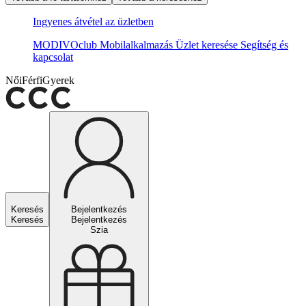
Ingyenes átvétel az üzletben
MODIVOclub
Mobilalkalmazás
Üzlet keresése
Segítség és
kapcsolat
Női
Férfi
Gyerek
Keresés
Bejelentkezés
Keresés
Bejelentkezés
Szia