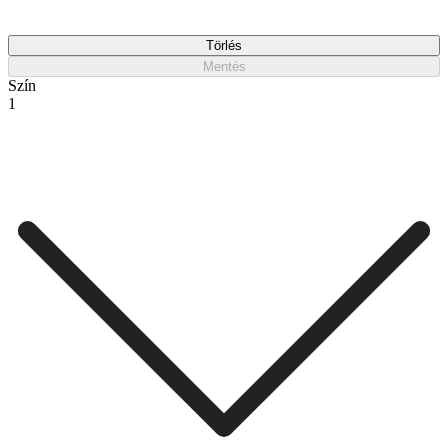
Törlés
Mentés
Szín
1