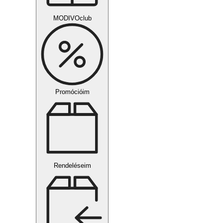
MODIVOclub
Promócióim
Rendeléseim