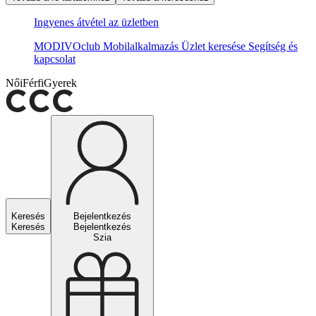
Ingyenes átvétel az üzletben
MODIVOclub
Mobilalkalmazás
Üzlet keresése
Segítség és
kapcsolat
Női
Férfi
Gyerek
Keresés
Bejelentkezés
Keresés
Bejelentkezés
Szia