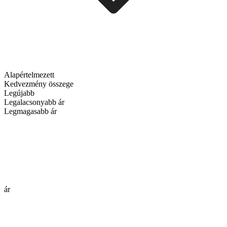
Alapértelmezett
Kedvezmény összege
Legújabb
Legalacsonyabb ár
Legmagasabb ár
ár