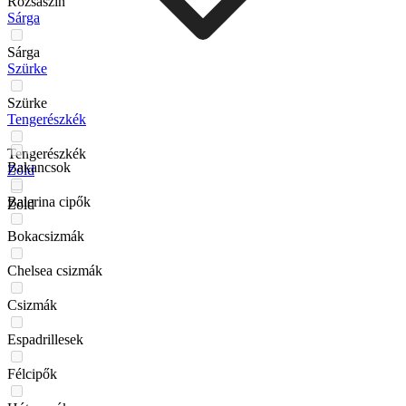
Rózsaszín
Sárga
Sárga
Szürke
Szürke
Tengerészkék
Tengerészkék
Bakancsok
Zöld
Balerina cipők
Zöld
Bokacsizmák
Chelsea csizmák
Csizmák
Espadrillesek
Félcipők