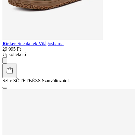
Rieker
Sneakerek Világosbarna
29 995 Ft
Új kollekció
Szín:
SÖTÉTBÉZS
Színváltozatok