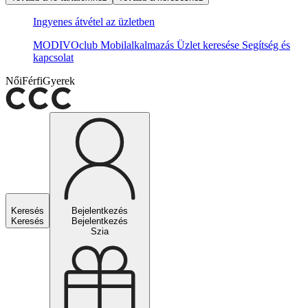
Ingyenes átvétel az üzletben
MODIVOclub
Mobilalkalmazás
Üzlet keresése
Segítség és
kapcsolat
Női
Férfi
Gyerek
Keresés
Bejelentkezés
Keresés
Bejelentkezés
Szia