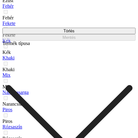
Ezüst
Fehér
Fehér
Fekete
Törlés
Fekete
Mentés
Kék
Termék típusa
Kék
Khaki
Khaki
Mix
Mix
Narancssarga
Narancssarga
Piros
Piros
Rózsaszín