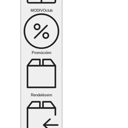
MODIVOclub
Promócióim
Rendeléseim