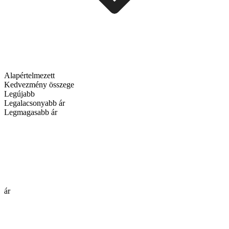
Alapértelmezett
Kedvezmény összege
Legújabb
Legalacsonyabb ár
Legmagasabb ár
ár