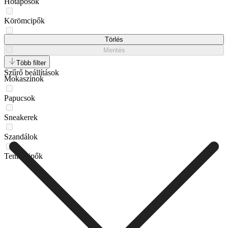
Hótaposók
Körömcipők
Loaferek
Törlés
Mentés
Lords
Több filter
Szűrő beállítások
Mokaszinok
Papucsok
Sneakerek
Szandálok
Teniszcipők