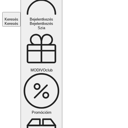
Keresés
Bejelentkezés
Keresés
Bejelentkezés
Szia
MODIVOclub
Promócióim