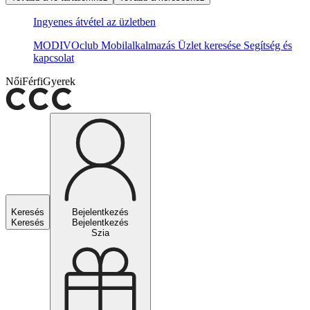
Ingyenes átvétel az üzletben
MODIVOclub
Mobilalkalmazás
Üzlet keresése
Segítség és
kapcsolat
Női
Férfi
Gyerek
Keresés
Bejelentkezés
Keresés
Bejelentkezés
Szia