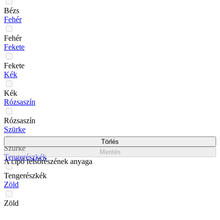
Bézs
Fehér
Fehér
Fekete
Fekete
Kék
Kék
Rózsaszín
Rózsaszín
Szürke
Törlés
Szürke
Mentés
Tengerészkék
A cipő felsőrészének anyaga
Tengerészkék
Zöld
Zöld