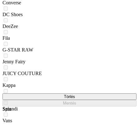
Converse
DC Shoes
DeeZee
Fila
G-STAR RAW
Jenny Fairy
JUICY COUTURE
Kappa
ROXY
Törlés
Mentés
Sprandi
Szín
Vans