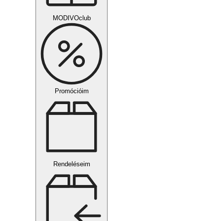
MODIVOclub
Promócióim
Rendeléseim