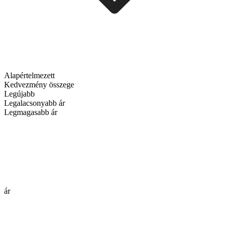
Alapértelmezett
Kedvezmény összege
Legújabb
Legalacsonyabb ár
Legmagasabb ár
ár