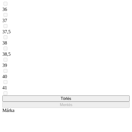
36
37
37,5
38
38,5
39
40
41
42
Törlés
Mentés
Márka