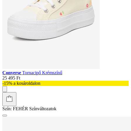
Converse
Tornacipő Krémszínű
25 495 Ft
-15% a kosároldalon
Szín:
FEHÉR
Színváltozatok