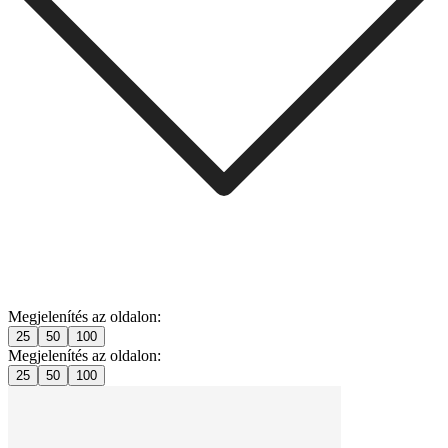
Megjelenítés az oldalon:
25
50
100
Megjelenítés az oldalon:
25
50
100