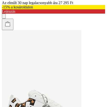
Az elmúlt 30 nap legalacsonyabb ára
27 295 Ft
-15% a kosároldalon
Leárazás