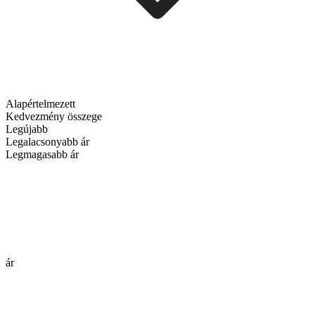
Alapértelmezett
Kedvezmény összege
Legújabb
Legalacsonyabb ár
Legmagasabb ár
ár