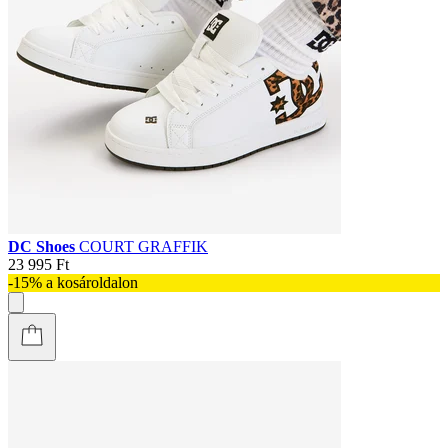
DC Shoes
COURT GRAFFIK
23 995 Ft
-15% a kosároldalon