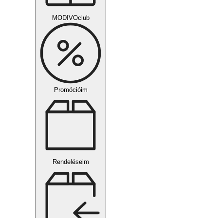
MODIVOclub
Promócióim
Rendeléseim