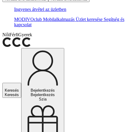
Ingyenes átvétel az üzletben
MODIVOclub
Mobilalkalmazás
Üzlet keresése
Segítség és
kapcsolat
Női
Férfi
Gyerek
Keresés
Bejelentkezés
Keresés
Bejelentkezés
Szia