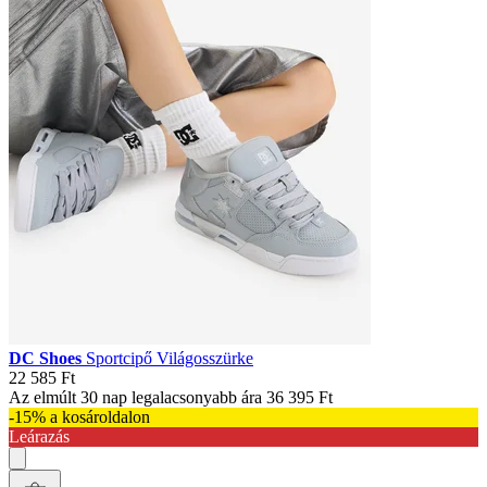
DC Shoes
Sportcipő Világosszürke
22 585 Ft
Az elmúlt 30 nap legalacsonyabb ára
36 395 Ft
-15% a kosároldalon
Leárazás