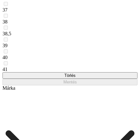
37
38
38,5
39
40
41
Törlés
Mentés
Márka