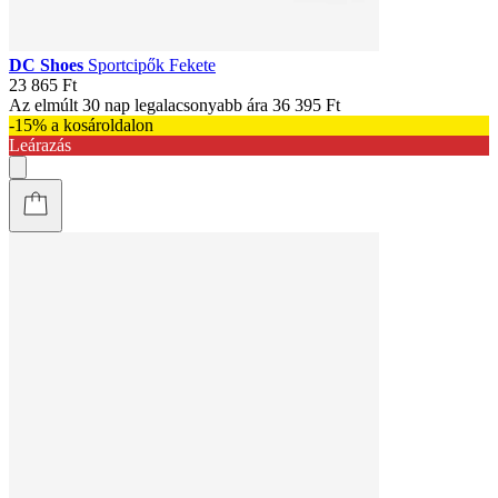
DC Shoes
Sportcipők Fekete
23 865 Ft
Az elmúlt 30 nap legalacsonyabb ára
36 395 Ft
-15% a kosároldalon
Leárazás