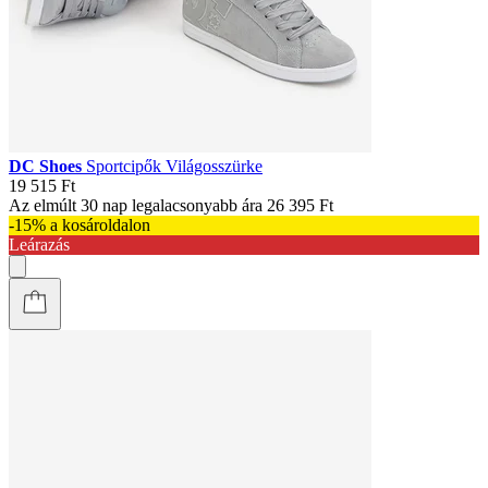
DC Shoes
Sportcipők Világosszürke
19 515 Ft
Az elmúlt 30 nap legalacsonyabb ára
26 395 Ft
-15% a kosároldalon
Leárazás