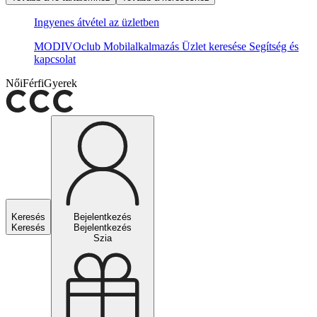
Ingyenes átvétel az üzletben
MODIVOclub
Mobilalkalmazás
Üzlet keresése
Segítség és
kapcsolat
Női
Férfi
Gyerek
Keresés
Bejelentkezés
Keresés
Bejelentkezés
Szia