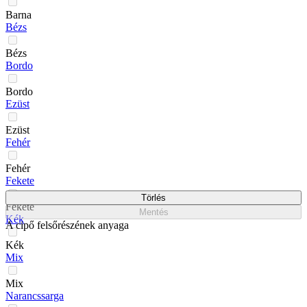
Barna
Bézs
Bézs
Bordo
Bordo
Ezüst
Ezüst
Fehér
Fehér
Fekete
Törlés
Fekete
Mentés
Kék
A cipő felsőrészének anyaga
Kék
Mix
Mix
Narancssarga