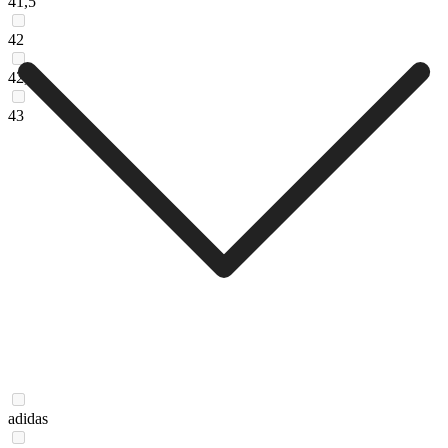
41,5
42
42,5
43
adidas