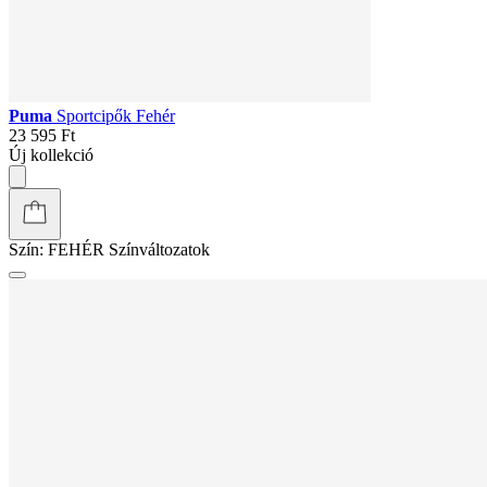
Puma
Sportcipők Fehér
23 595 Ft
Új kollekció
Szín:
FEHÉR
Színváltozatok