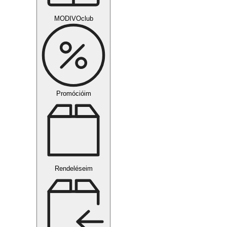
MODIVOclub
Promócióim
Rendeléseim