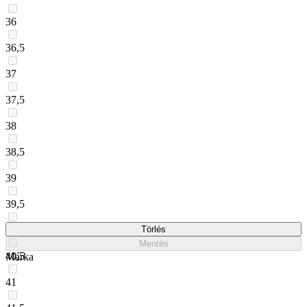
36
36,5
37
37,5
38
38,5
39
39,5
40
Törlés
Mentés
40,5
Márka
41