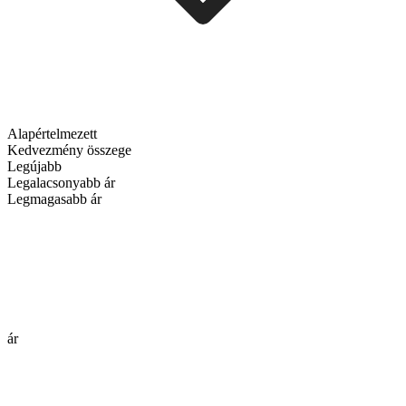
Alapértelmezett
Kedvezmény összege
Legújabb
Legalacsonyabb ár
Legmagasabb ár
ár