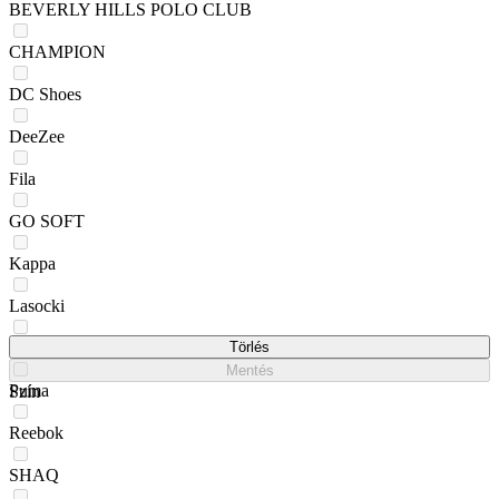
BEVERLY HILLS POLO CLUB
CHAMPION
DC Shoes
DeeZee
Fila
GO SOFT
Kappa
Lasocki
New Balance
Törlés
Mentés
Puma
Szín
Reebok
SHAQ