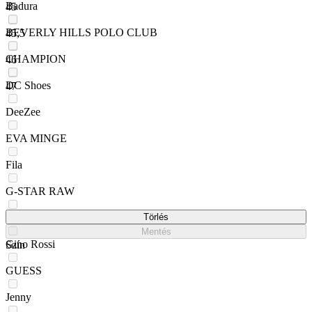
Badura
45
BEVERLY HILLS POLO CLUB
45,5
CHAMPION
46
DC Shoes
47
DeeZee
EVA MINGE
Fila
G-STAR RAW
GAP
Törlés
Mentés
Gino Rossi
Szín
GUESS
Jenny