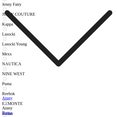
Jenny Fairy
JUICY COUTURE
Kappa
Lasocki
Lasocki Young
Mexx
NAUTICA
NINE WEST
Puma
Reebok
Arany
REMONTE
Arany
Barna
Rieker