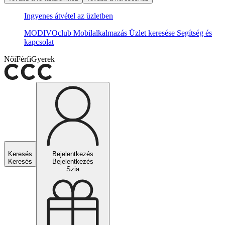
Ingyenes átvétel az üzletben
MODIVOclub
Mobilalkalmazás
Üzlet keresése
Segítség és
kapcsolat
Női
Férfi
Gyerek
Keresés
Bejelentkezés
Keresés
Bejelentkezés
Szia