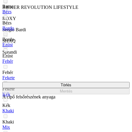
Barna
RIEKER REVOLUTION LIFESTYLE
Bézs
ROXY
Bézs
Bordo
Sergio Bardi
Bordo
SHAQ
Ezüst
Sprandi
Ezüst
Fehér
Fehér
Fekete
Törlés
Fekete
Mentés
Kék
A cipő felsőrészének anyaga
Kék
Khaki
Khaki
Mix