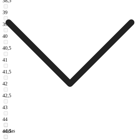
38,5
39
39,5
40
40,5
41
41,5
42
42,5
43
44
adidas
44,5