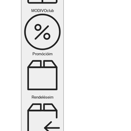
MODIVOclub
Promócióim
Rendeléseim