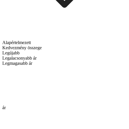
Alapértelmezett
Kedvezmény összege
Legújabb
Legalacsonyabb ár
Legmagasabb ár
ár