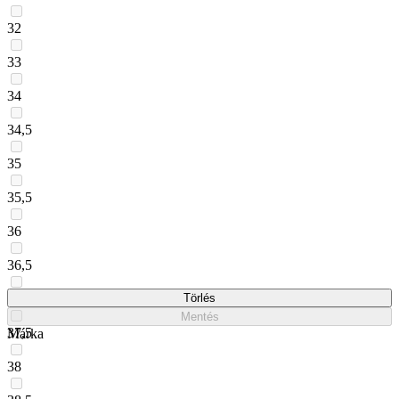
32
33
34
34,5
35
35,5
36
36,5
37
Törlés
Mentés
37,5
Márka
38