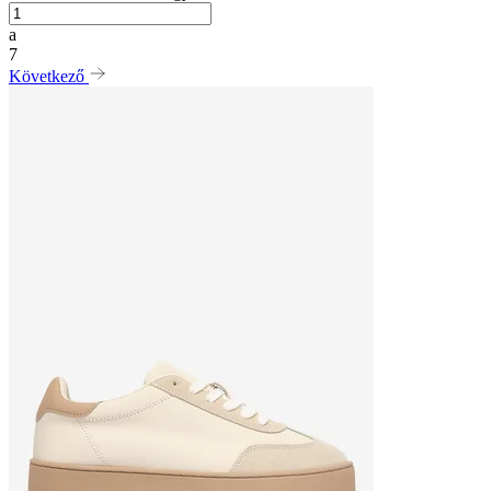
a
7
Következő