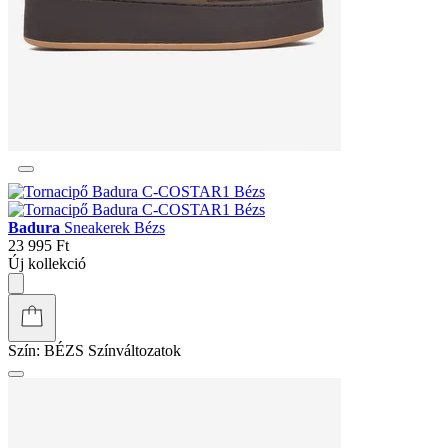
Badura
Sneakerek Bézs
23 995 Ft
Új kollekció
Szín:
BÉZS
Színváltozatok