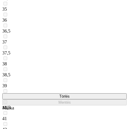
35
36
36,5
37
37,5
38
38,5
39
40
Törlés
Mentés
40,5
Márka
41