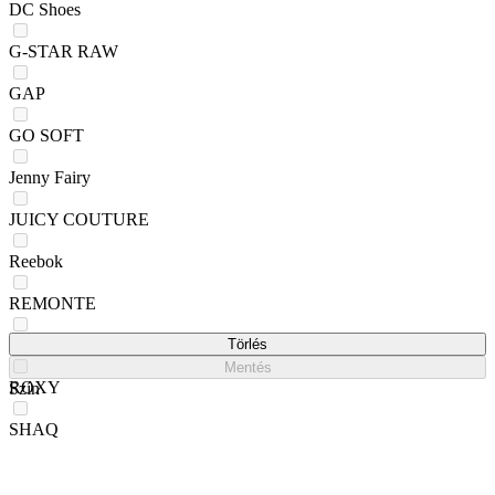
DC Shoes
G-STAR RAW
GAP
GO SOFT
Jenny Fairy
JUICY COUTURE
Reebok
REMONTE
Rieker
Törlés
Mentés
ROXY
Szín
SHAQ