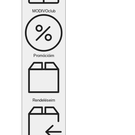
MODIVOclub
Promócióim
Rendeléseim