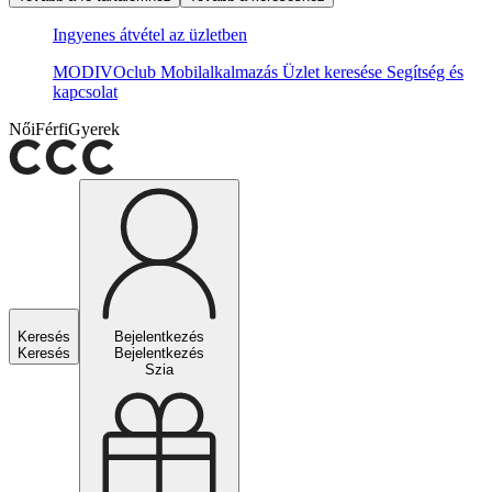
Ingyenes átvétel az üzletben
MODIVOclub
Mobilalkalmazás
Üzlet keresése
Segítség és
kapcsolat
Női
Férfi
Gyerek
Keresés
Bejelentkezés
Keresés
Bejelentkezés
Szia