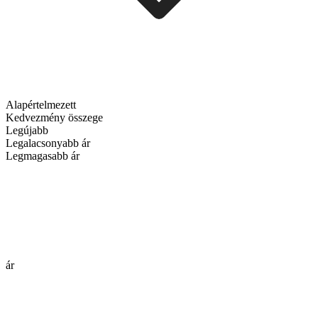
Alapértelmezett
Kedvezmény összege
Legújabb
Legalacsonyabb ár
Legmagasabb ár
ár