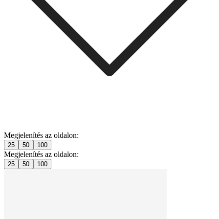
Megjelenítés az oldalon:
25
50
100
Megjelenítés az oldalon:
25
50
100