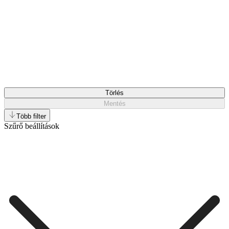
Törlés
Mentés
Több filter
Szűrő beállítások