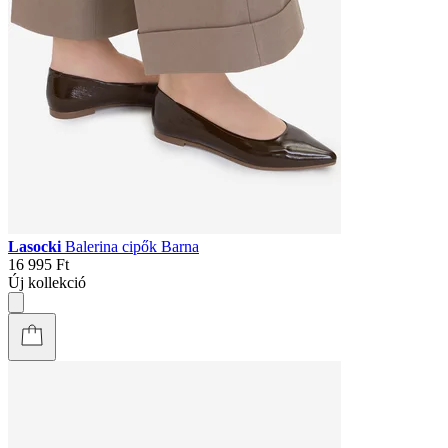
Lasocki
Balerina cipők Barna
16 995 Ft
Új kollekció