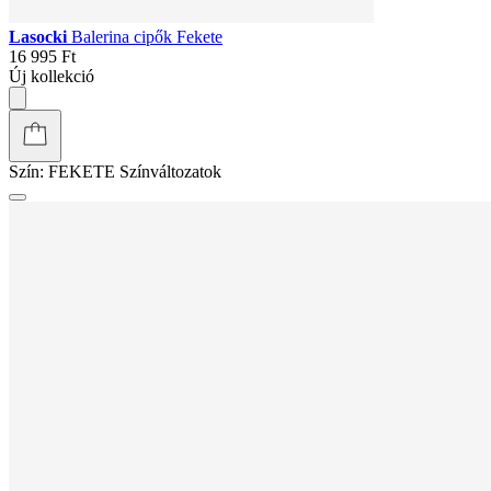
Lasocki
Balerina cipők Fekete
16 995 Ft
Új kollekció
Szín:
FEKETE
Színváltozatok