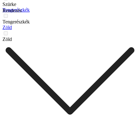
Szürke
Tengerészkék
Rendezés
Tengerészkék
Zöld
Zöld