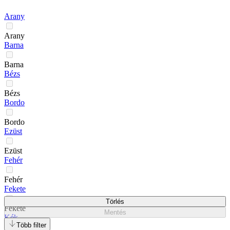
Arany
Arany
Barna
Barna
Bézs
Bézs
Bordo
Bordo
Ezüst
Ezüst
Fehér
Fehér
Fekete
Törlés
Fekete
Mentés
Kék
Több filter