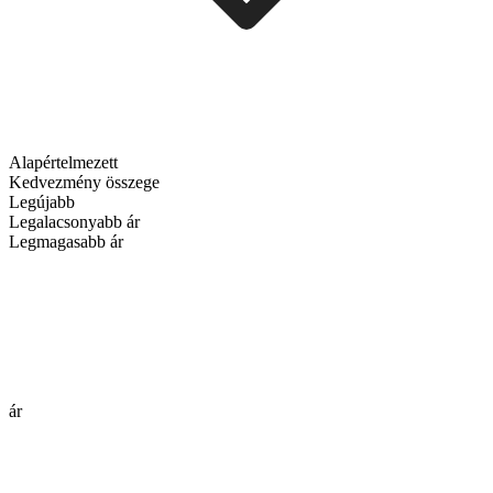
Alapértelmezett
Kedvezmény összege
Legújabb
Legalacsonyabb ár
Legmagasabb ár
ár