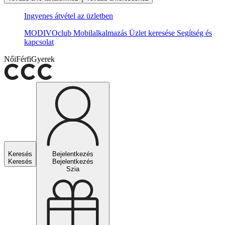
Ingyenes átvétel az üzletben
MODIVOclub
Mobilalkalmazás
Üzlet keresése
Segítség és
kapcsolat
Női
Férfi
Gyerek
Keresés
Bejelentkezés
Keresés
Bejelentkezés
Szia