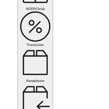
MODIVOclub
Promócióim
Rendeléseim