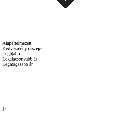
Alapértelmezett
Kedvezmény összege
Legújabb
Legalacsonyabb ár
Legmagasabb ár
ár