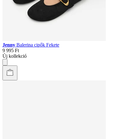
Jenny
Balerina cipők Fekete
9 995 Ft
Új kollekció