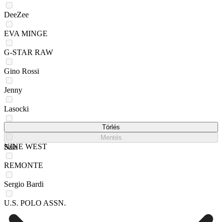
DeeZee
EVA MINGE
G-STAR RAW
Gino Rossi
Jenny
Lasocki
Mexx
Törlés
Mentés
NINE WEST
Szín
REMONTE
Sergio Bardi
U.S. POLO ASSN.