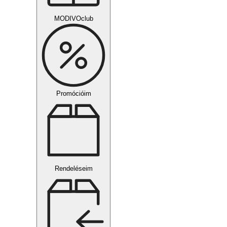
MODIVOclub
Promócióim
Rendeléseim