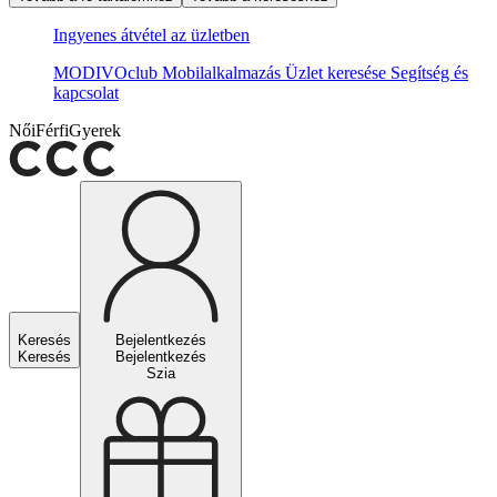
Ingyenes átvétel az üzletben
MODIVOclub
Mobilalkalmazás
Üzlet keresése
Segítség és
kapcsolat
Női
Férfi
Gyerek
Keresés
Bejelentkezés
Keresés
Bejelentkezés
Szia