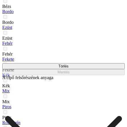
Bézs
Bordo
Bordo
Ezüst
Ezüst
Fehér
Fehér
Fekete
Törlés
Fekete
Mentés
Kék
A cipő felsőrészének anyaga
Kék
Mix
Mix
Piros
Piros
Rózsaszín