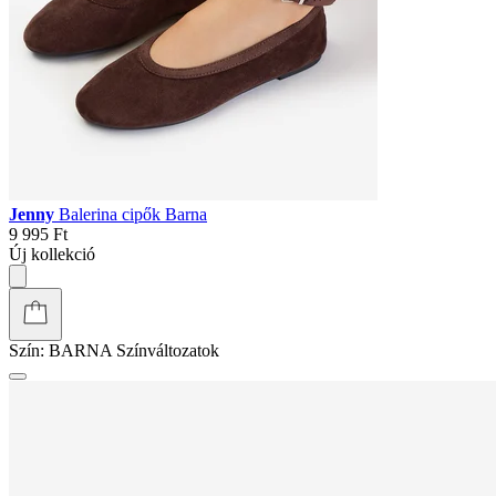
Jenny
Balerina cipők Barna
9 995 Ft
Új kollekció
Szín:
BARNA
Színváltozatok