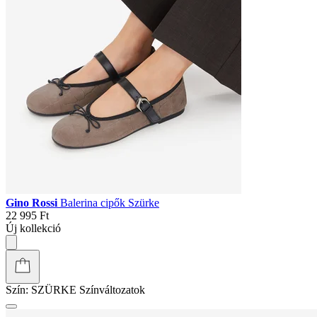
Gino Rossi
Balerina cipők Szürke
22 995 Ft
Új kollekció
Szín:
SZÜRKE
Színváltozatok