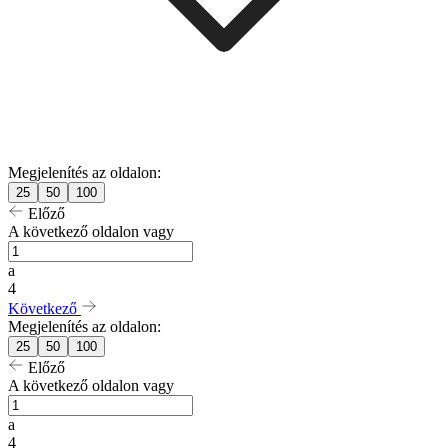
Megjelenítés az oldalon:
25
50
100
Előző
A következő oldalon vagy
a
4
Következő
Megjelenítés az oldalon:
25
50
100
Előző
A következő oldalon vagy
a
4