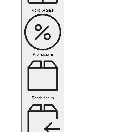
MODIVOclub
Promócióim
Rendeléseim