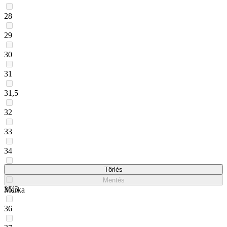
28
29
30
31
31,5
32
33
34
35
Törlés
Mentés
35,5
Márka
36