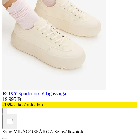
ROXY
Sportcipők Világossárga
19 995 Ft
-15% a kosároldalon
Szín:
VILÁGOSSÁRGA
Színváltozatok