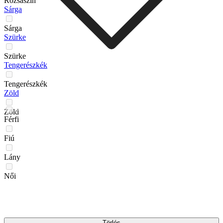
Rózsaszín
Sárga
Sárga
Szürke
Szürke
Tengerészkék
Tengerészkék
Zöld
Zöld
Férfi
Fiú
Lány
Női
Törlés