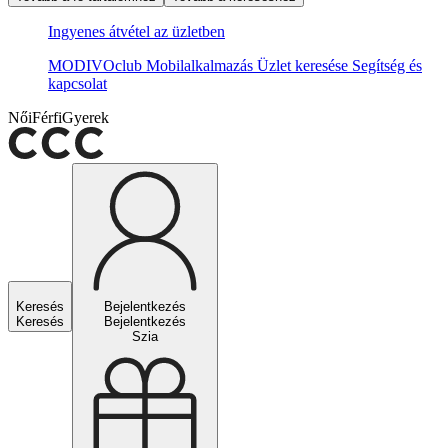
Ingyenes átvétel az üzletben
MODIVOclub
Mobilalkalmazás
Üzlet keresése
Segítség és
kapcsolat
Női
Férfi
Gyerek
Keresés
Bejelentkezés
Keresés
Bejelentkezés
Szia