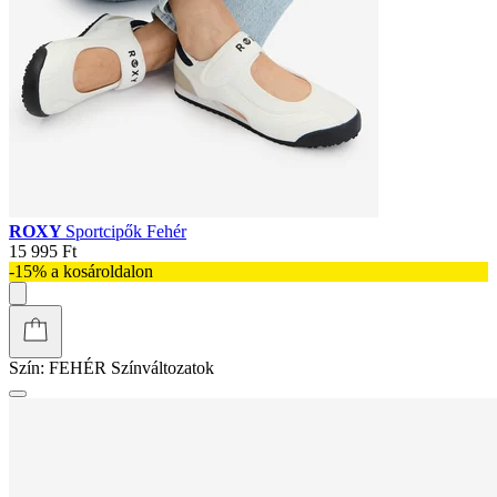
ROXY
Sportcipők Fehér
15 995 Ft
-15% a kosároldalon
Szín:
FEHÉR
Színváltozatok