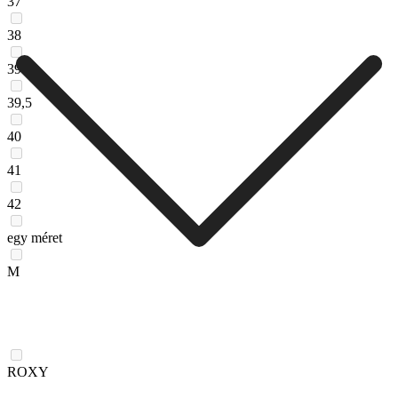
37
38
39
39,5
40
41
42
egy méret
M
ROXY