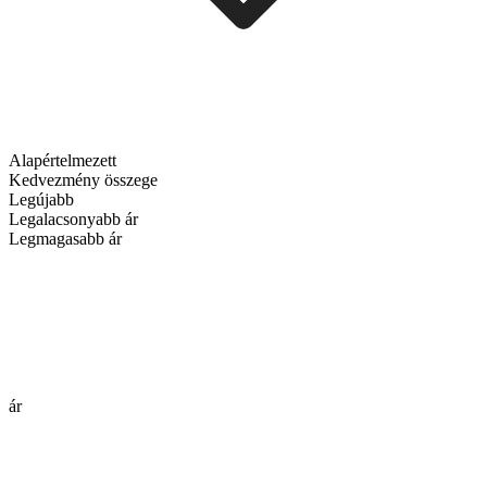
Alapértelmezett
Kedvezmény összege
Legújabb
Legalacsonyabb ár
Legmagasabb ár
ár