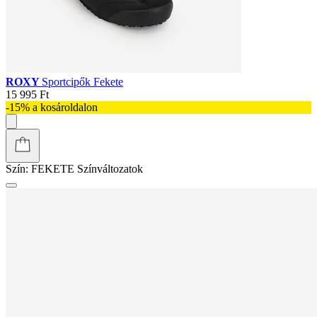
ROXY
Sportcipők Fekete
15 995 Ft
-15% a kosároldalon
Szín:
FEKETE
Színváltozatok