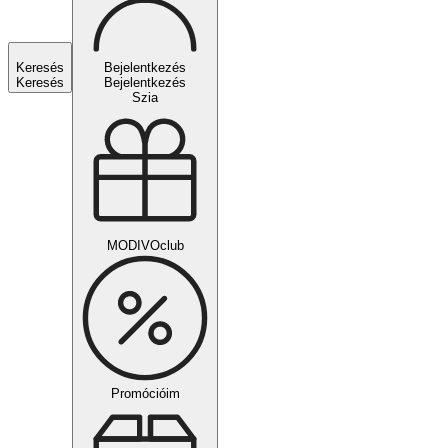
Keresés
Bejelentkezés
Keresés
Bejelentkezés
Szia
MODIVOclub
Promócióim