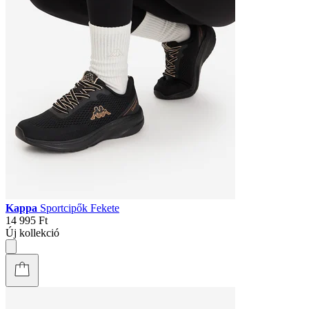
Kappa
Sportcipők Fekete
14 995 Ft
Új kollekció