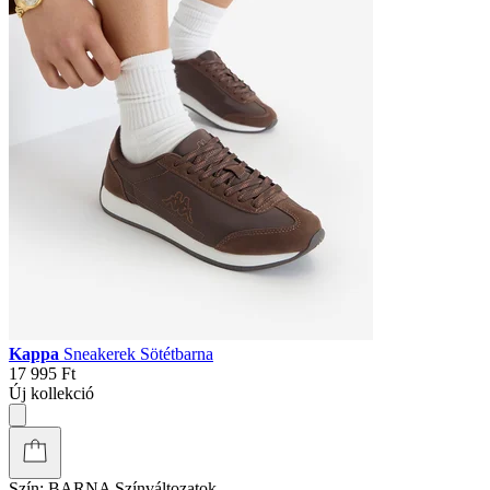
Kappa
Sneakerek Sötétbarna
17 995 Ft
Új kollekció
Szín:
BARNA
Színváltozatok