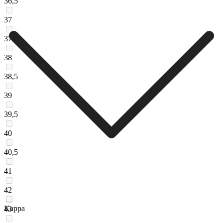
36,5
37
37,5
38
38,5
39
39,5
40
40,5
41
42
Kappa
43