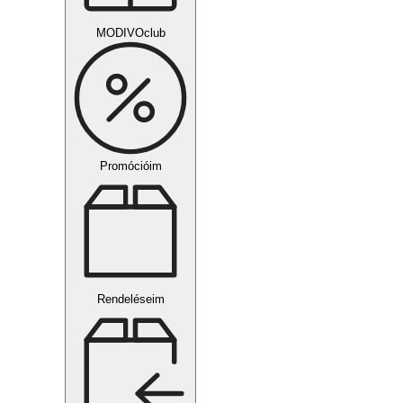
MODIVOclub
Promócióim
Rendeléseim