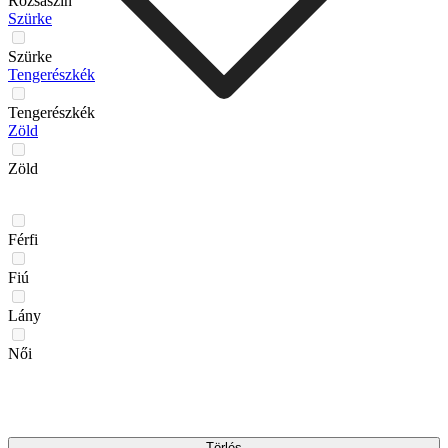
Rózsaszín
Szürke
Szürke
Tengerészkék
Tengerészkék
Zöld
Zöld
Férfi
Fiú
Lány
Női
Törlés