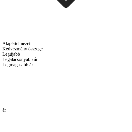
Alapértelmezett
Kedvezmény összege
Legújabb
Legalacsonyabb ár
Legmagasabb ár
ár