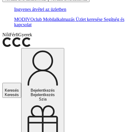
Ingyenes átvétel az üzletben
MODIVOclub
Mobilalkalmazás
Üzlet keresése
Segítség és
kapcsolat
Női
Férfi
Gyerek
Keresés
Bejelentkezés
Keresés
Bejelentkezés
Szia