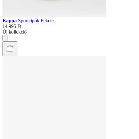
Kappa
Sportcipők Fekete
14 995 Ft
Új kollekció