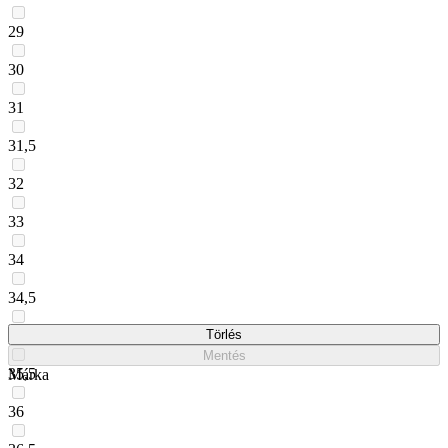
29
30
31
31,5
32
33
34
34,5
35
Törlés
Mentés
35,5
Márka
36