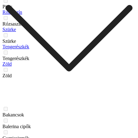
Piros
Rózsaszín
Rózsaszín
Szürke
Szürke
Tengerészkék
Tengerészkék
Zöld
Zöld
Bakancsok
Balerina cipők