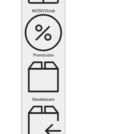
MODIVOclub
Promócióim
Rendeléseim