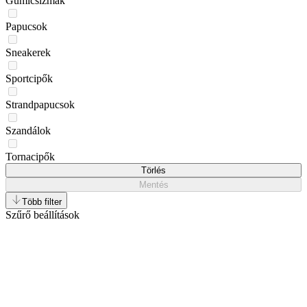
Gumicsizmák
Papucsok
Sneakerek
Sportcipők
Strandpapucsok
Szandálok
Tornacipők
Törlés
Mentés
Több filter
Szűrő beállítások