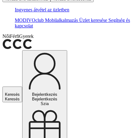
Ingyenes átvétel az üzletben
MODIVOclub
Mobilalkalmazás
Üzlet keresése
Segítség és
kapcsolat
Női
Férfi
Gyerek
Keresés
Bejelentkezés
Keresés
Bejelentkezés
Szia