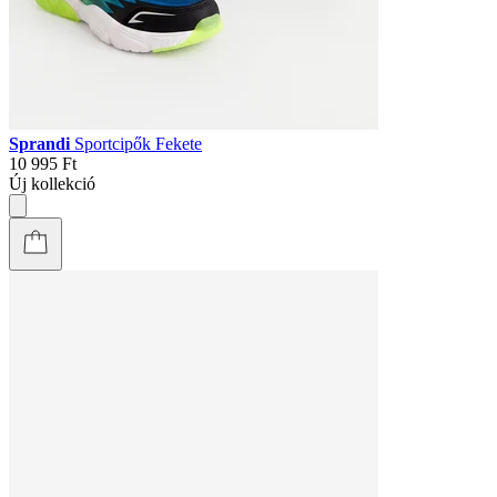
Sprandi
Sportcipők Fekete
10 995 Ft
Új kollekció