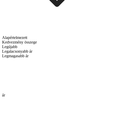
Alapértelmezett
Kedvezmény összege
Legújabb
Legalacsonyabb ár
Legmagasabb ár
ár