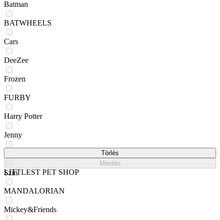
Batman
BATWHEELS
Cars
DeeZee
Frozen
FURBY
Harry Potter
Jenny
Kappa
Törlés
Mentés
LITTLEST PET SHOP
Szín
MANDALORIAN
Mickey&Friends