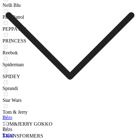
Nelli Blu
Paw Patrol
PEPPA PIG
PRINCESS
Reebok
Spiderman
SPIDEY
Sprandi
Star Wars
Tom & Jerry
Bézs
TOM&JERRY GOKKO
Bézs
Ezüst
TRANSFORMERS