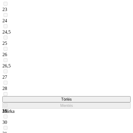
23
24
24,5
25
26
26,5
27
28
28,5
Törlés
Mentés
29
Márka
30