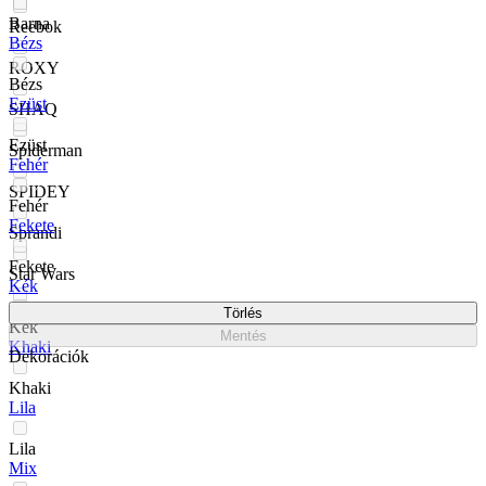
Barna
Reebok
Bézs
ROXY
Bézs
Ezüst
SHAQ
Ezüst
Spiderman
Fehér
SPIDEY
Fehér
Fekete
Sprandi
Fekete
Star Wars
Kék
Törlés
U.S. POLO ASSN.
Kék
Mentés
Khaki
Dekorációk
Khaki
Lila
Lila
Mix