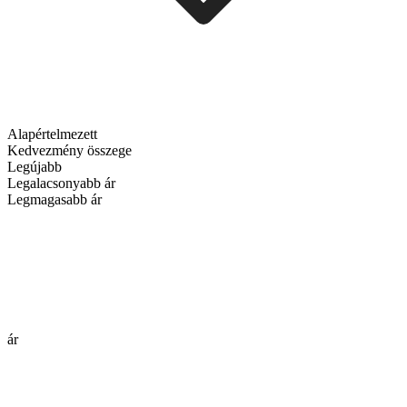
Alapértelmezett
Kedvezmény összege
Legújabb
Legalacsonyabb ár
Legmagasabb ár
ár