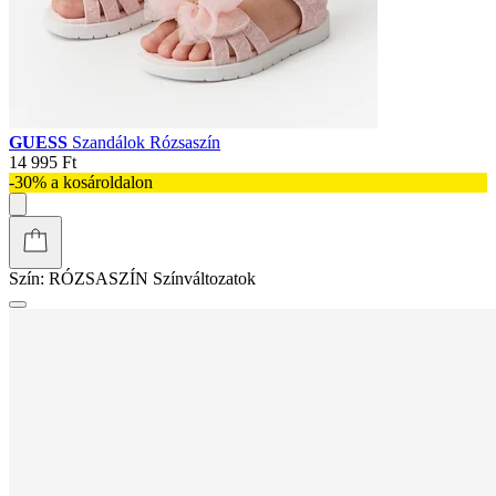
GUESS
Szandálok Rózsaszín
14 995 Ft
-30% a kosároldalon
Szín:
RÓZSASZÍN
Színváltozatok