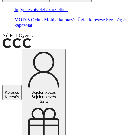
Ingyenes átvétel az üzletben
MODIVOclub
Mobilalkalmazás
Üzlet keresése
Segítség és
kapcsolat
Női
Férfi
Gyerek
Keresés
Bejelentkezés
Keresés
Bejelentkezés
Szia