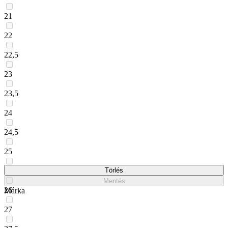
21
22
22,5
23
23,5
24
24,5
25
25,5
Törlés
Mentés
26
Márka
27