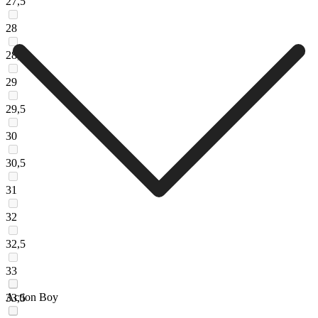
27,5
28
28,5
29
29,5
30
30,5
31
32
32,5
33
Action Boy
33,5