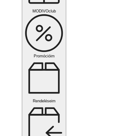
MODIVOclub
Promócióim
Rendeléseim