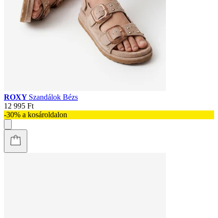
ROXY
Szandálok Bézs
12 995 Ft
-30% a kosároldalon