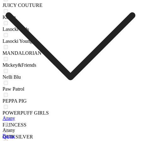
JUICY COUTURE
Kappa
Lasocki Kids
Lasocki Young
MANDALORIAN
Mickey&Friends
Nelli Blu
Paw Patrol
PEPPA PIG
POWERPUFF GIRLS
Arany
PRINCESS
Arany
Barna
QUIKSILVER