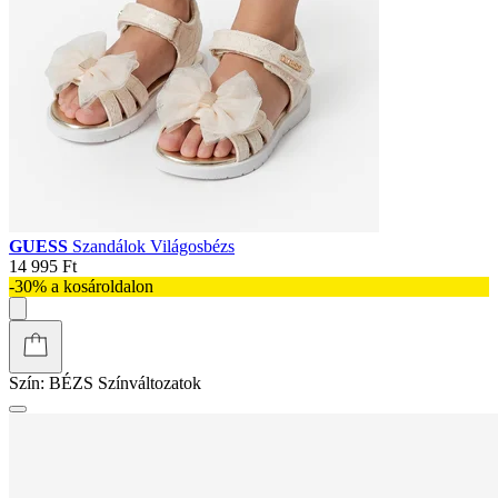
GUESS
Szandálok Világosbézs
14 995 Ft
-30% a kosároldalon
Szín:
BÉZS
Színváltozatok