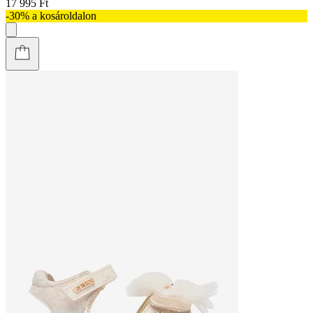
17 995 Ft
-30% a kosároldalon