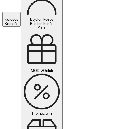
Keresés
Bejelentkezés
Keresés
Bejelentkezés
Szia
MODIVOclub
Promócióim