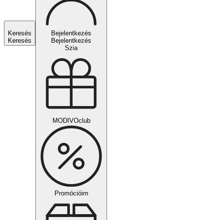
Keresés
Bejelentkezés
Keresés
Bejelentkezés
Szia
MODIVOclub
Promócióim