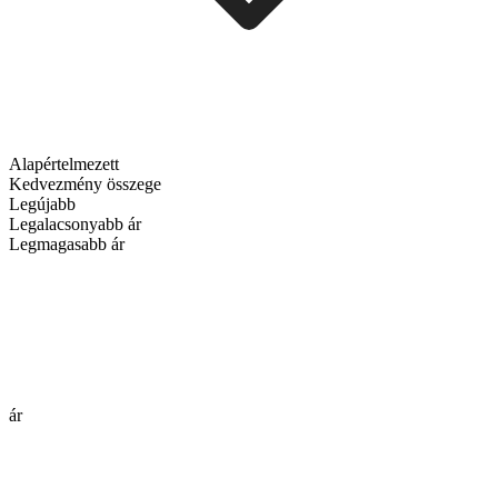
Alapértelmezett
Kedvezmény összege
Legújabb
Legalacsonyabb ár
Legmagasabb ár
ár