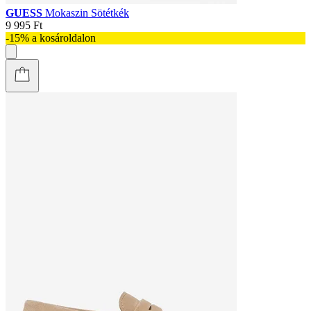
GUESS
Mokaszin Sötétkék
9 995 Ft
-15% a kosároldalon