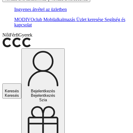
Ingyenes átvétel az üzletben
MODIVOclub
Mobilalkalmazás
Üzlet keresése
Segítség és
kapcsolat
Női
Férfi
Gyerek
Keresés
Bejelentkezés
Keresés
Bejelentkezés
Szia