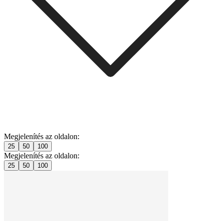
Megjelenítés az oldalon:
25
50
100
Megjelenítés az oldalon:
25
50
100