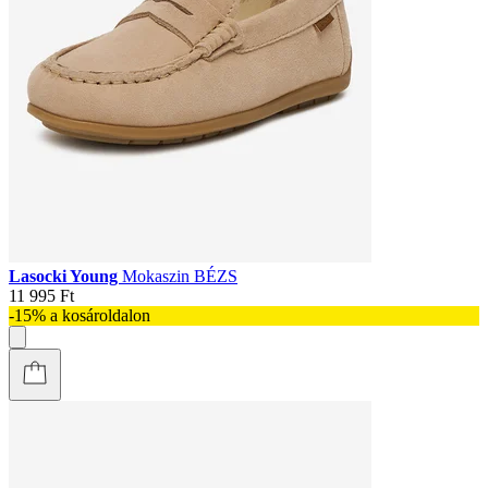
Lasocki Young
Mokaszin BÉZS
11 995 Ft
-15% a kosároldalon