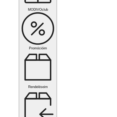
MODIVOclub
Promócióim
Rendeléseim