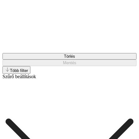
Törlés
Mentés
Több filter
Szűrő beállítások