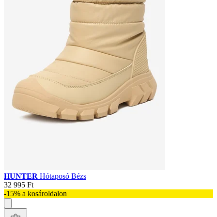
HUNTER
Hótaposó Bézs
32 995 Ft
-15% a kosároldalon