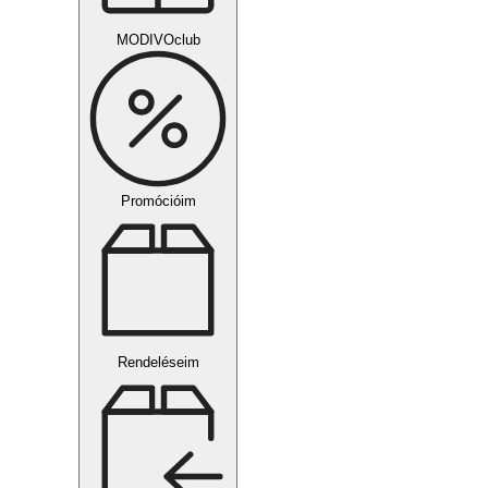
MODIVOclub
Promócióim
Rendeléseim