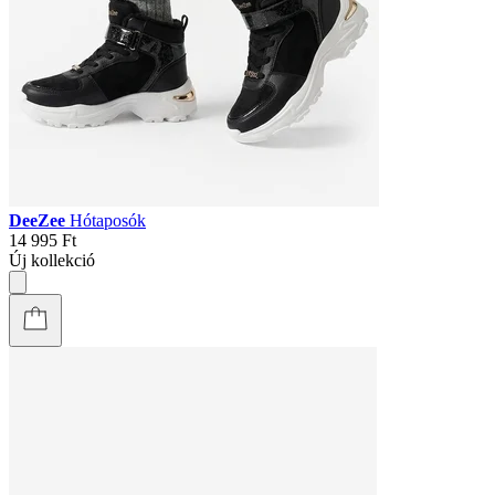
DeeZee
Hótaposók
14 995 Ft
Új kollekció