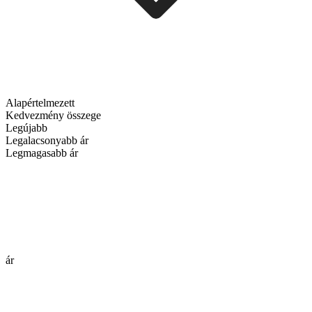
Alapértelmezett
Kedvezmény összege
Legújabb
Legalacsonyabb ár
Legmagasabb ár
ár