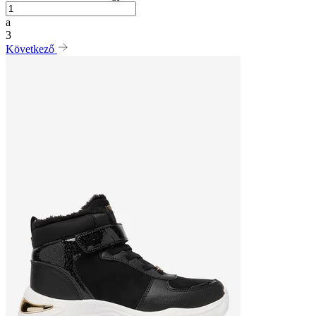
a
3
Következő