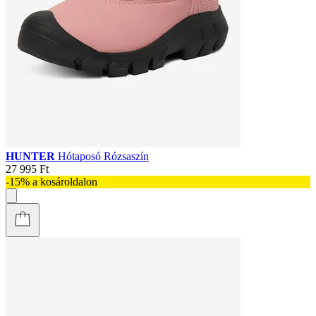
HUNTER
Hótaposó Rózsaszín
27 995 Ft
-15% a kosároldalon