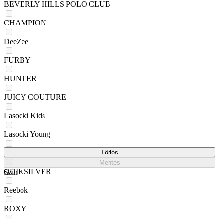
BEVERLY HILLS POLO CLUB
CHAMPION
DeeZee
FURBY
HUNTER
JUICY COUTURE
Lasocki Kids
Lasocki Young
Nelli Blu
Törlés
Mentés
QUIKSILVER
Szín
Reebok
ROXY