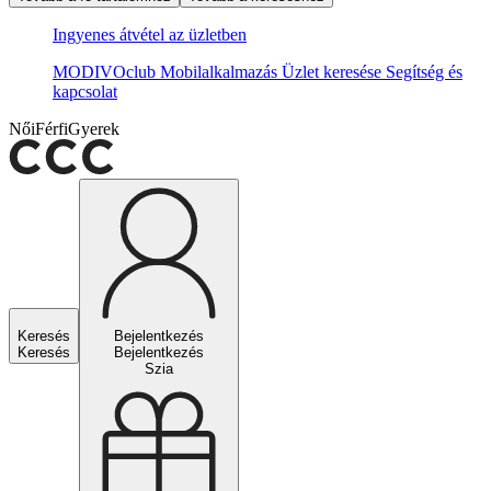
Ingyenes átvétel az üzletben
MODIVOclub
Mobilalkalmazás
Üzlet keresése
Segítség és
kapcsolat
Női
Férfi
Gyerek
Keresés
Bejelentkezés
Keresés
Bejelentkezés
Szia