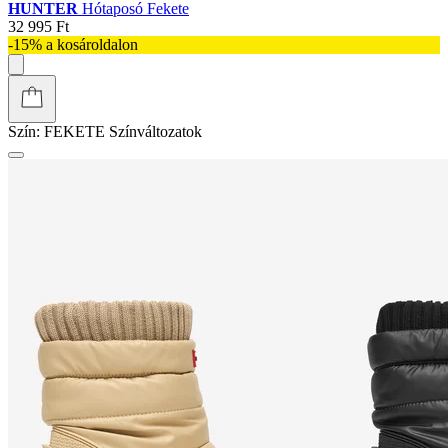
HUNTER
Hótaposó Fekete
32 995 Ft
-15% a kosároldalon
Szín:
FEKETE
Színváltozatok