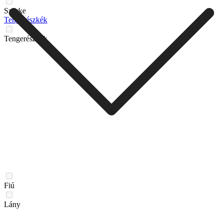
Szürke
Tengerészkék
Tengerészkék
Fiú
Lány