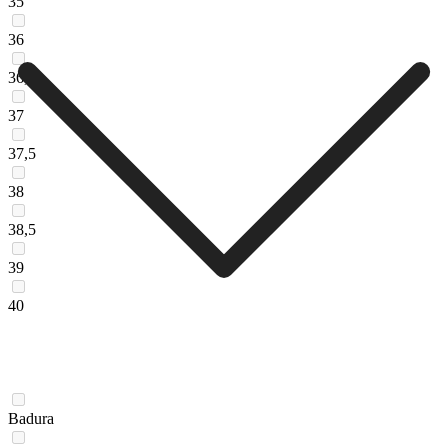
35
36
36,5
37
37,5
38
38,5
39
40
Badura