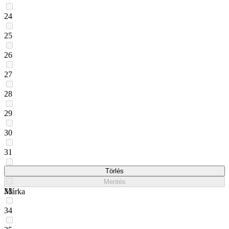
24
25
26
27
28
29
30
31
32
Törlés
Mentés
33
Márka
34