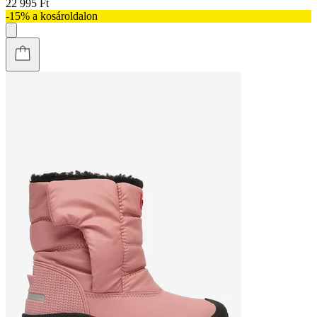
22 995 Ft
-15% a kosároldalon