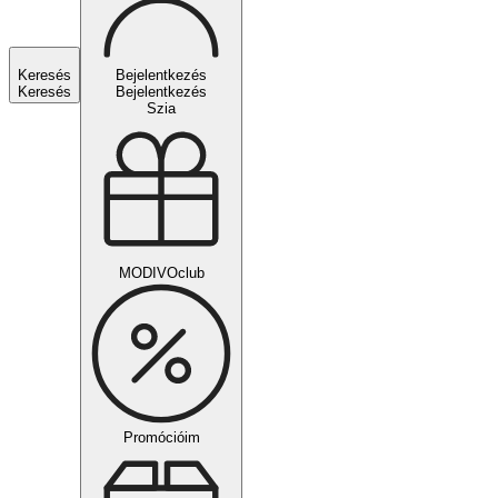
Keresés
Bejelentkezés
Keresés
Bejelentkezés
Szia
MODIVOclub
Promócióim