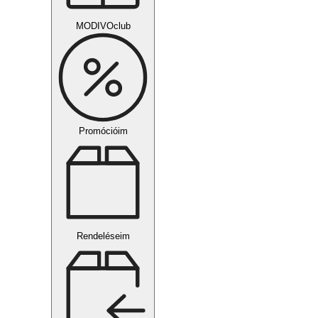
MODIVOclub
Promócióim
Rendeléseim