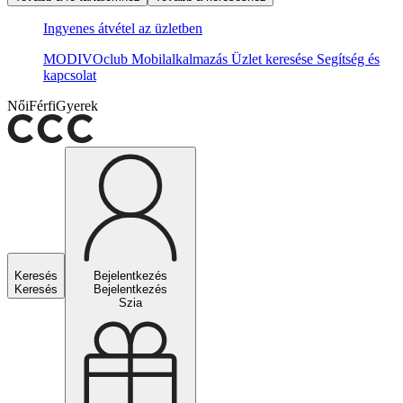
Ingyenes átvétel az üzletben
MODIVOclub
Mobilalkalmazás
Üzlet keresése
Segítség és
kapcsolat
Női
Férfi
Gyerek
Keresés
Bejelentkezés
Keresés
Bejelentkezés
Szia