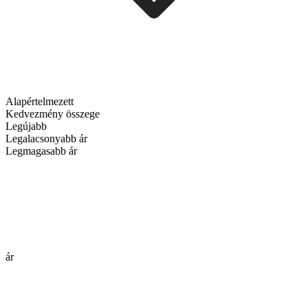
Alapértelmezett
Kedvezmény összege
Legújabb
Legalacsonyabb ár
Legmagasabb ár
ár