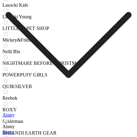
Lasocki Kids
Lasocki Young
LITTLEST PET SHOP
Mickey&Friends
Nelli Blu
NIGHTMARE BEFORE CHRISTMAS
POWERPUFF GIRLS
QUIKSILVER
Reebok
ROXY
Arany
Spiderman
Arany
Barna
SPRANDI EARTH GEAR