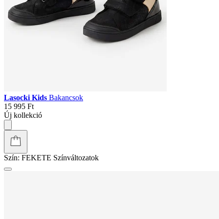
Lasocki Kids
Bakancsok
15 995 Ft
Új kollekció
Szín:
FEKETE
Színváltozatok