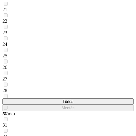
21
22
23
24
25
26
27
28
29
Törlés
Mentés
30
Márka
31