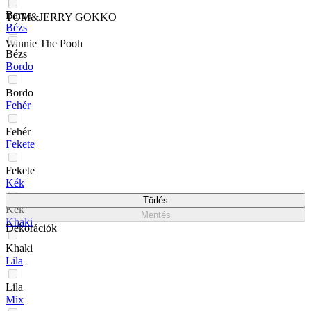
Barna
TOM&JERRY GOKKO
Bézs
Winnie The Pooh
Bézs
Bordo
Bordo
Fehér
Fehér
Fekete
Fekete
Kék
Törlés
Kék
Mentés
Khaki
Dekorációk
Khaki
Lila
Lila
Mix