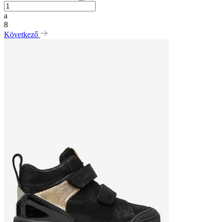
a
8
Következő