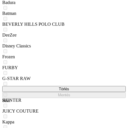
Badura
Batman
BEVERLY HILLS POLO CLUB
DeeZee
Disney Classics
Frozen
FURBY
G-STAR RAW
Harry Potter
Törlés
Mentés
HUNTER
Szín
JUICY COUTURE
Kappa