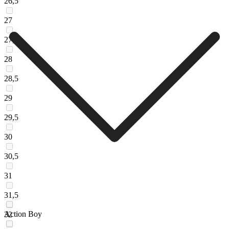
26,5
27
27,5
28
28,5
29
29,5
30
30,5
31
31,5
Action Boy
32