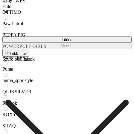
Lány
NINE WEST
Zöld
Női
OTTIMO
Paw Patrol
PEPPA PIG
Törlés
POWERPUFF GIRLS
Mentés
Több filter
PRINCESS
Szűrő beállítások
Puma
puma_sportstyle
QUIKSILVER
Reebok
ROXY
SHAQ