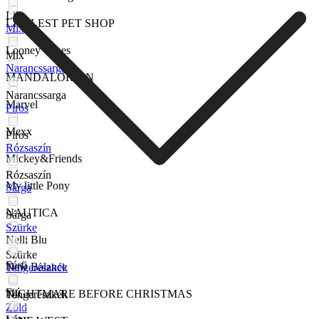
Lila
LITTLEST PET SHOP
Mix
Looney Tunes
Mix
Narancssarga
MANDALORIAN
Narancssarga
Marvel
Piros
Mexx
Piros
Rózsaszín
Mickey&Friends
Rózsaszín
My little Pony
Sárga
NAUTICA
Sárga
Szürke
Nelli Blu
Szürke
Férfi
New Balance
Tengerészkék
Fiú
NIGHTMARE BEFORE CHRISTMAS
Tengerészkék
Zöld