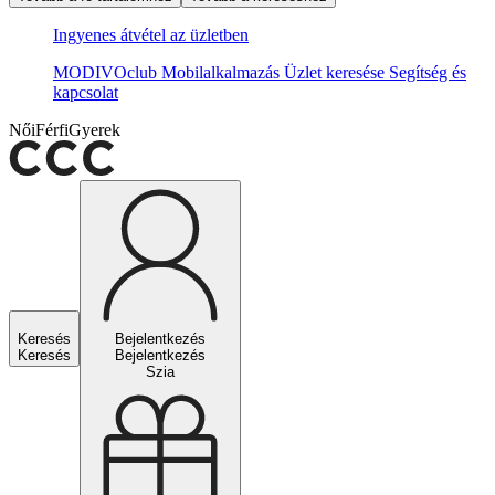
Ingyenes átvétel az üzletben
MODIVOclub
Mobilalkalmazás
Üzlet keresése
Segítség és
kapcsolat
Női
Férfi
Gyerek
Keresés
Bejelentkezés
Keresés
Bejelentkezés
Szia