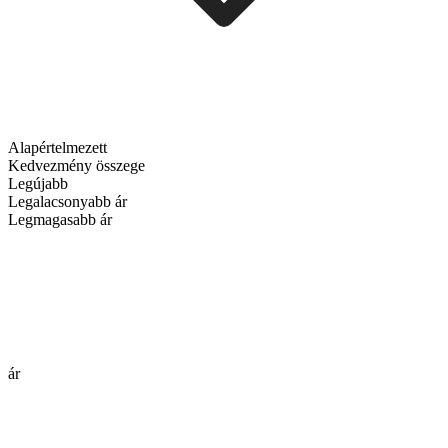
Alapértelmezett
Kedvezmény összege
Legújabb
Legalacsonyabb ár
Legmagasabb ár
ár