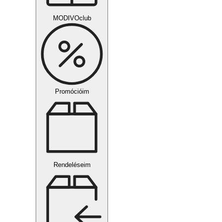
MODIVOclub
Promócióim
Rendeléseim