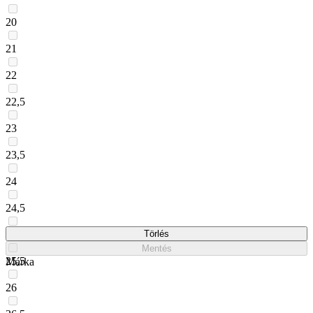
20
21
22
22,5
23
23,5
24
24,5
25
Törlés
Mentés
25,5
Márka
26