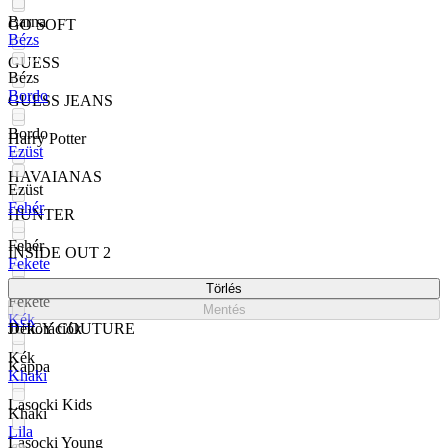
Barna
GO SOFT
Bézs
GUESS
Bézs
Bordo
GUESS JEANS
Bordo
Harry Potter
Ezüst
HAVAIANAS
Ezüst
Fehér
HUNTER
Fehér
INSIDE OUT 2
Fekete
Törlés
Jenny
Fekete
Mentés
Kék
JUICY COUTURE
Dekorációk
Kék
Kappa
Khaki
Lasocki Kids
Khaki
Lila
Lasocki Young