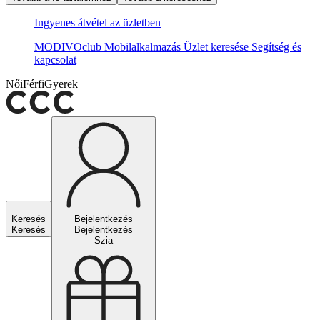
Ingyenes átvétel az üzletben
MODIVOclub
Mobilalkalmazás
Üzlet keresése
Segítség és
kapcsolat
Női
Férfi
Gyerek
Keresés
Bejelentkezés
Keresés
Bejelentkezés
Szia