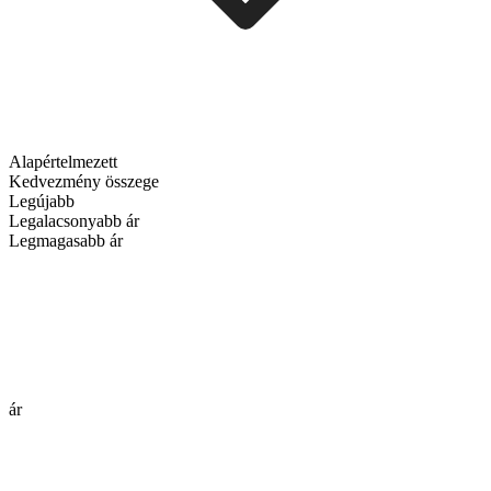
Alapértelmezett
Kedvezmény összege
Legújabb
Legalacsonyabb ár
Legmagasabb ár
ár