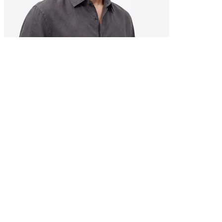
QUIKSILVER
Pénztárca Fekete