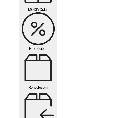
MODIVOclub
Promócióim
Rendeléseim