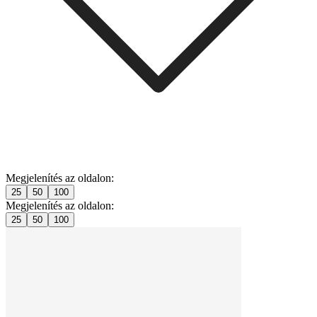
Megjelenítés az oldalon:
25
50
100
Megjelenítés az oldalon:
25
50
100