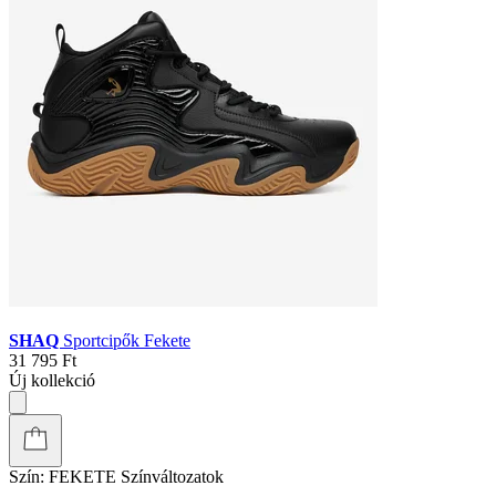
SHAQ
Sportcipők Fehér
31 795 Ft
Új kollekció
Szín:
KÉK
Színváltozatok