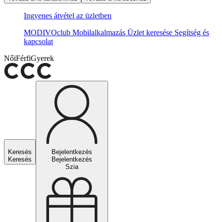
Ingyenes átvétel az üzletben
MODIVOclub
Mobilalkalmazás
Üzlet keresése
Segítség és
kapcsolat
Női
Férfi
Gyerek
Keresés
Bejelentkezés
Keresés
Bejelentkezés
Szia