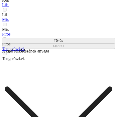
Kék
Lila
Lila
Mix
Mix
Piros
Törlés
Piros
Mentés
Tengerészkék
A cipő felsőrészének anyaga
Tengerészkék