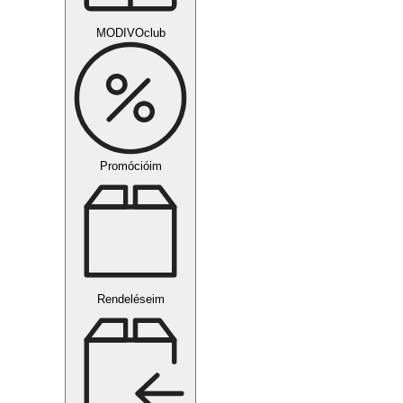
MODIVOclub
Promócióim
Rendeléseim