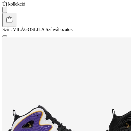
SHAQ
Sportcipők Piros
31 795 Ft
Új kollekció
Szín:
PIROS
Színváltozatok