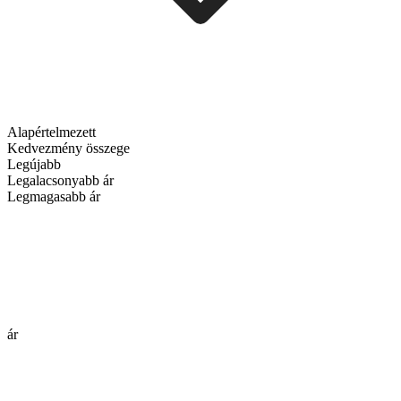
Alapértelmezett
Kedvezmény összege
Legújabb
Legalacsonyabb ár
Legmagasabb ár
ár