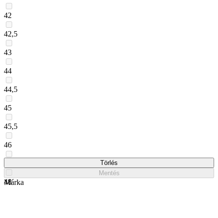
42
42,5
43
44
44,5
45
45,5
46
47
Törlés
Mentés
48
Márka