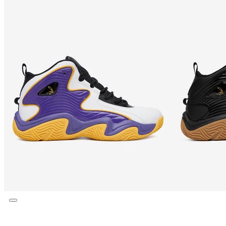
Új kollekció
Szín:
FEKETE
Színváltozatok