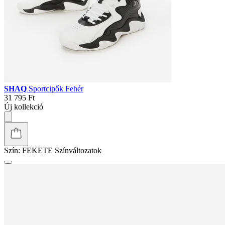
SHAQ
Sportcipők Fekete
31 795 Ft