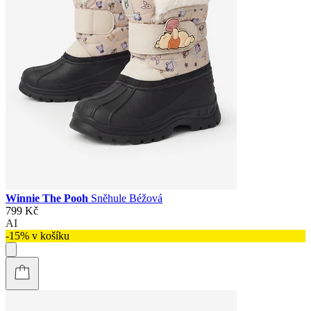
Winnie The Pooh
Sněhule Béžová
799 Kč
AI
-15% v košíku