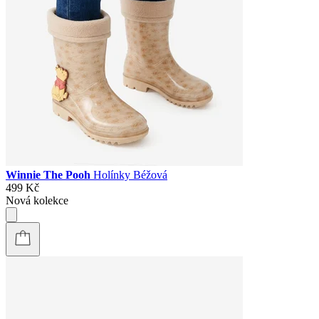
Winnie The Pooh
Holínky Béžová
499 Kč
Nová kolekce