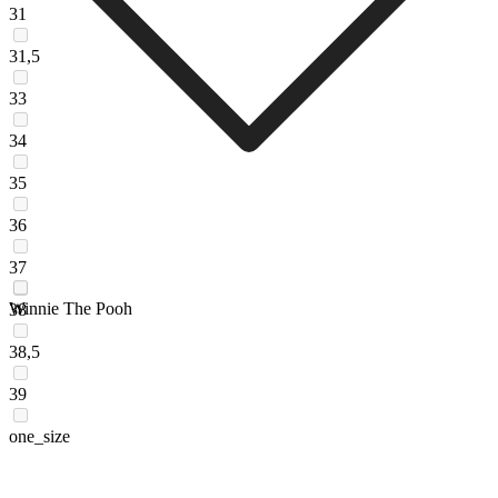
31
31,5
33
34
35
36
37
Winnie The Pooh
38
38,5
39
one_size