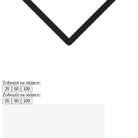
Zobrazit na stránce:
25
50
100
Zobrazit na stránce:
25
50
100