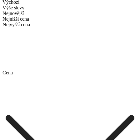
Výchozí
Výše slevy
Nejnovější
Nejnižší cena
Nejvyšší cena
Cena