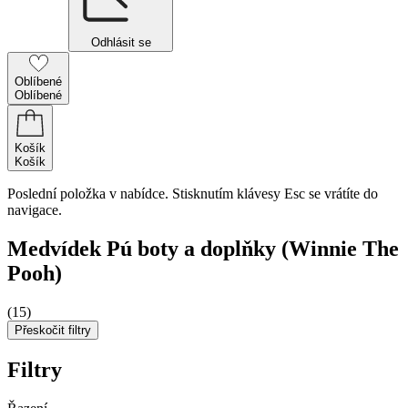
Odhlásit se
Oblíbené
Oblíbené
Košík
Košík
Poslední položka v nabídce. Stisknutím klávesy Esc se vrátíte do
navigace.
Medvídek Pú boty a doplňky (Winnie The
Pooh)
(15)
Přeskočit filtry
Filtry