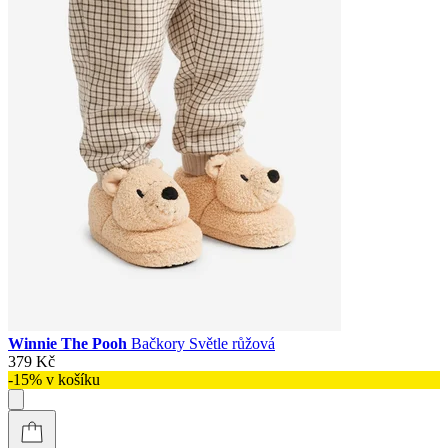
Winnie The Pooh
Bačkory Světle růžová
379 Kč
-15% v košíku