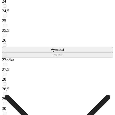
24
24,5
25
25,5
26
26,5
Vymazat
Použít
27
Značka
27,5
28
28,5
29
30