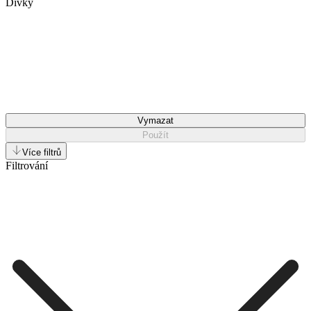
Dívky
Vymazat
Použít
Více filtrů
Filtrování