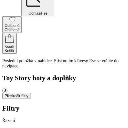
Odhlásit se
Oblíbené
Oblíbené
Košík
Košík
Poslední položka v nabídce. Stisknutím klávesy Esc se vrátíte do
navigace.
Toy Story boty a doplňky
(3)
Přeskočit filtry
Filtry
Řazení