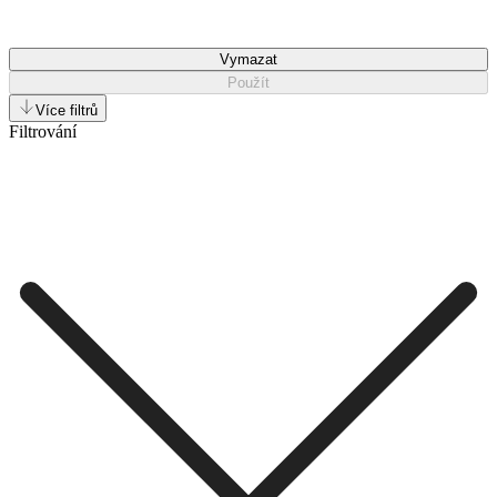
Vymazat
Použít
Více filtrů
Filtrování