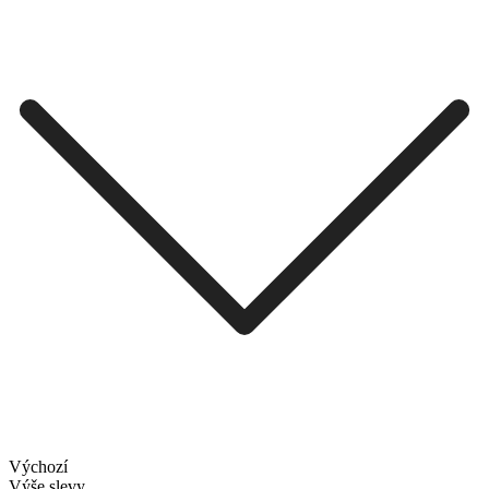
Výchozí
Výše slevy