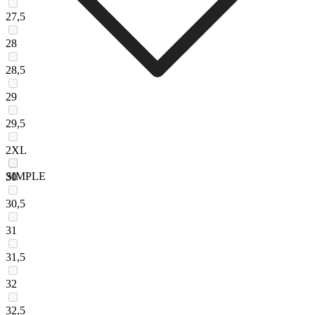
27,5
28
28,5
29
29,5
2XL
SIMPLE
30
30,5
31
31,5
32
32,5