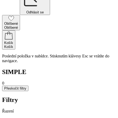
Odhlásit se
Oblíbené
Oblíbené
Košík
Košík
Poslední položka v nabídce. Stisknutím klávesy Esc se vrátíte do
navigace.
SIMPLE
0
Přeskočit filtry
Filtry
Řazení