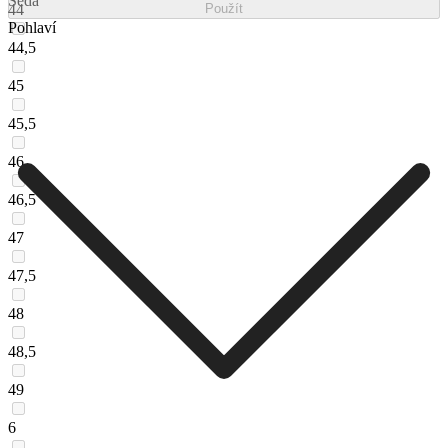
Šedá
44
Použít
Pohlaví
44,5
45
45,5
46
46,5
47
47,5
48
48,5
49
6