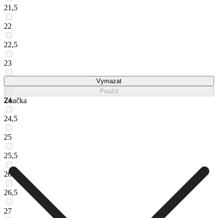
21,5
22
22,5
23
23,5
Vymazat
Použít
24
Značka
24,5
25
25,5
26
26,5
27