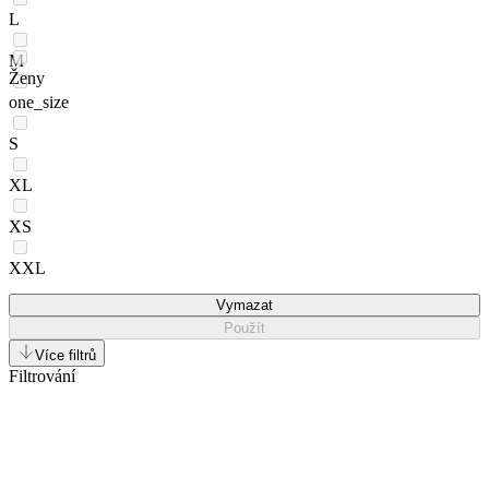
L
M
Ženy
one_size
S
XL
XS
XXL
Vymazat
Použít
Více filtrů
Filtrování