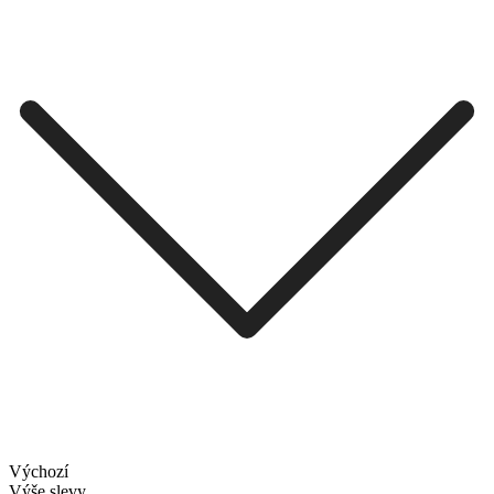
Výchozí
Výše slevy