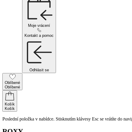
Moje vrácení
Kontakt a pomoc
Odhlásit se
Oblíbené
Oblíbené
Košík
Košík
Poslední položka v nabídce. Stisknutím klávesy Esc se vrátíte do navi
ROXY