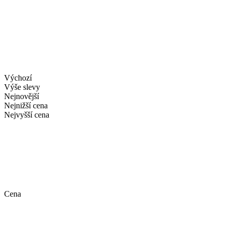
Výchozí
Výše slevy
Nejnovější
Nejnižší cena
Nejvyšší cena
Cena