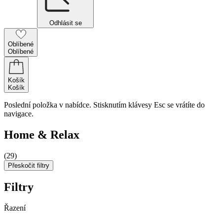
Odhlásit se
Oblíbené
Oblíbené
Košík
Košík
Poslední položka v nabídce. Stisknutím klávesy Esc se vrátíte do
navigace.
Home & Relax
(29)
Přeskočit filtry
Filtry
Řazení