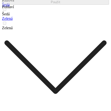
Růžová
Použít
Šedá
Pohlaví
Šedá
Zelená
Zelená