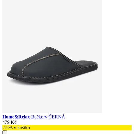
Home&Relax
Bačkory ČERNÁ
479 Kč
-15% v košíku