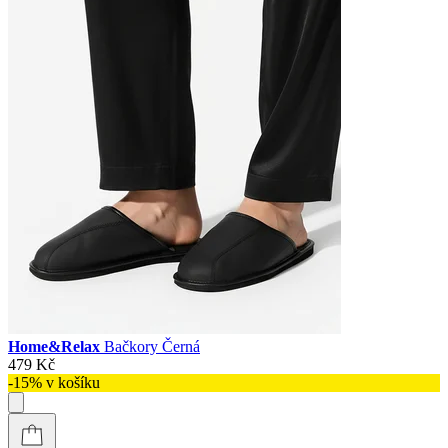
Home&Relax
Bačkory Černá
479 Kč
-15% v košíku