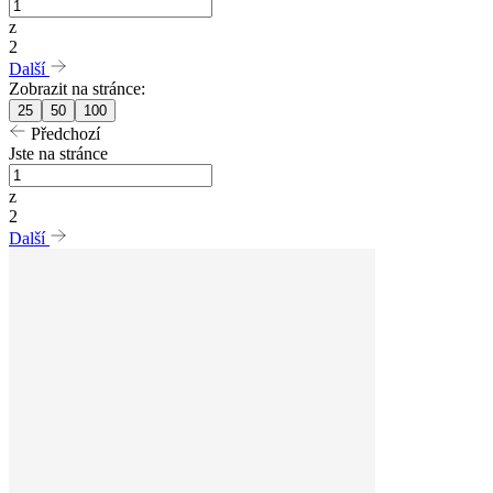
z
2
Další
Zobrazit na stránce:
25
50
100
Předchozí
Jste na stránce
z
2
Další