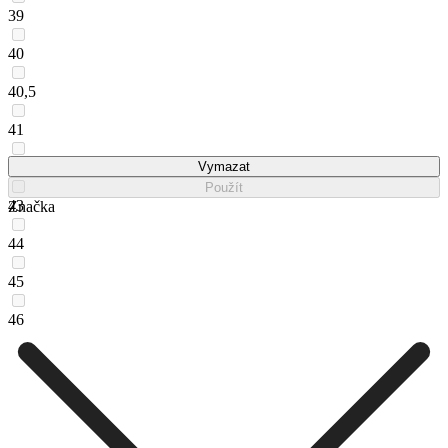
39
40
40,5
41
42
Vymazat
Použít
43
Značka
44
45
46