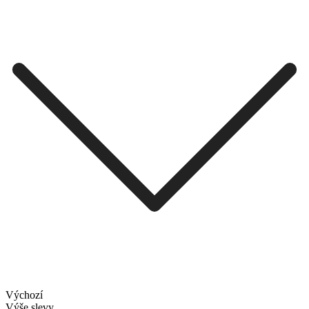
Výchozí
Výše slevy