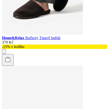
Home&Relax
Bačkory Tmavě hnědá
379 Kč
-15% v košíku