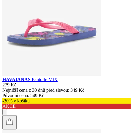
HAVAIANAS
Pantofle MIX
279 Kč
Nejnižší cena z 30 dnů před slevou:
349 Kč
Původní cena:
549 Kč
-30% v košíku
AKCE