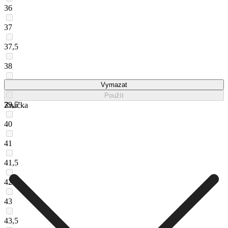
36
37
37,5
38
39
Vymazat
Použít
39,5
Značka
40
41
41,5
42
43
43,5