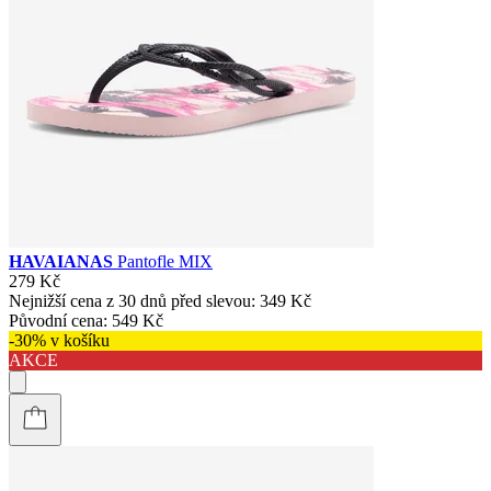
HAVAIANAS
Pantofle MIX
279 Kč
Nejnižší cena z 30 dnů před slevou:
349 Kč
Původní cena:
549 Kč
-30% v košíku
AKCE