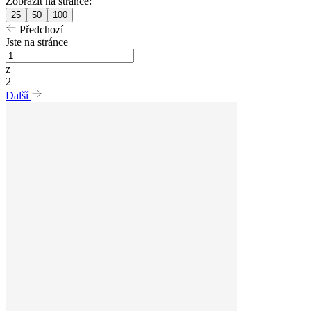
Zobrazit na stránce:
25
50
100
Předchozí
Jste na stránce
z
2
Další