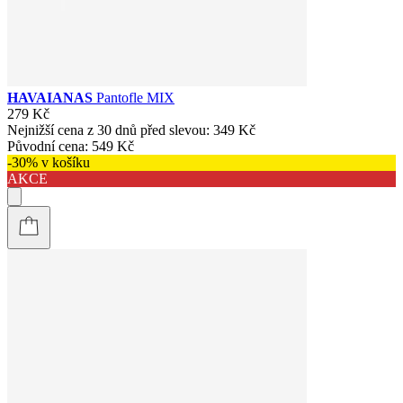
HAVAIANAS
Pantofle MIX
279 Kč
Nejnižší cena z 30 dnů před slevou:
349 Kč
Původní cena:
549 Kč
-30% v košíku
AKCE