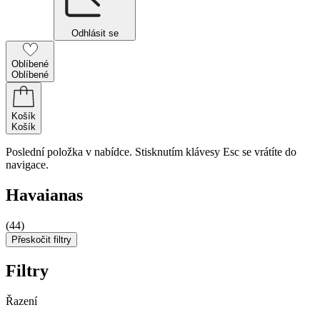
Odhlásit se
Oblíbené
Oblíbené
Košík
Košík
Poslední položka v nabídce. Stisknutím klávesy Esc se vrátíte do
navigace.
Havaianas
(44)
Přeskočit filtry
Filtry
Řazení