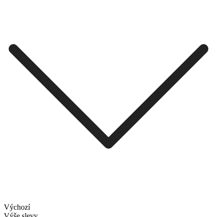
Výchozí
Výše slevy