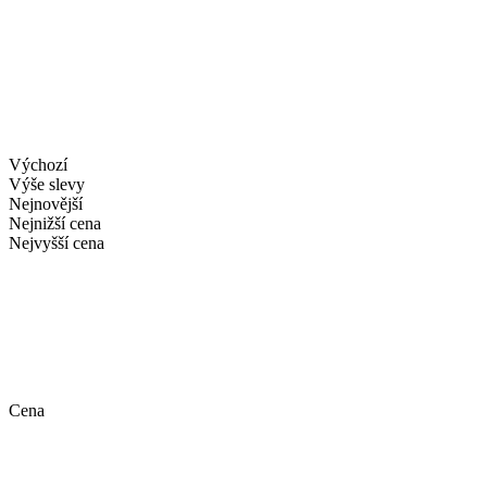
Výchozí
Výše slevy
Nejnovější
Nejnižší cena
Nejvyšší cena
Cena