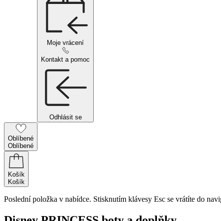
Moje vrácení
Kontakt a pomoc
Odhlásit se
Oblíbené
Oblíbené
Košík
Košík
Poslední položka v nabídce. Stisknutím klávesy Esc se vrátíte do navi
Disney PRINCESS boty a doplňky