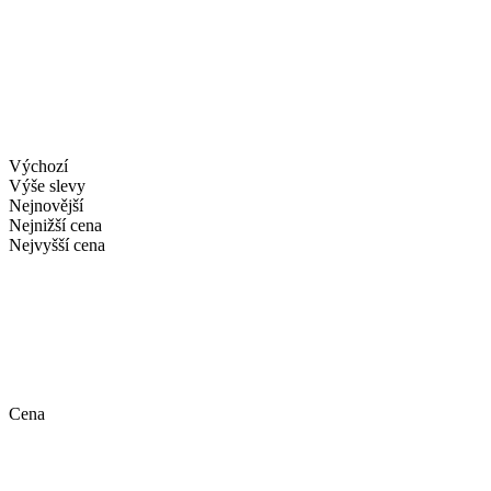
Výchozí
Výše slevy
Nejnovější
Nejnižší cena
Nejvyšší cena
Cena