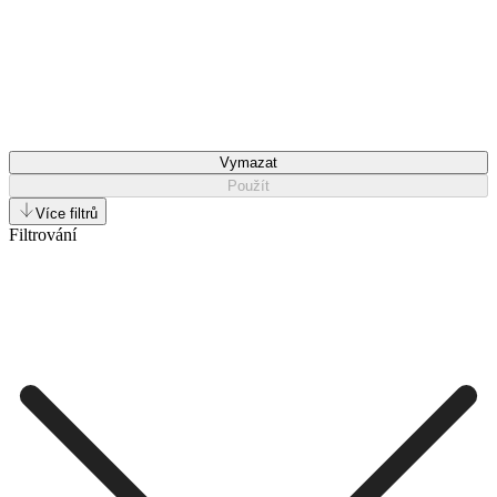
Vymazat
Použít
Více filtrů
Filtrování