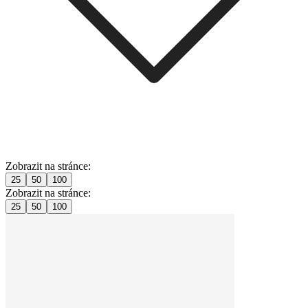
Zobrazit na stránce:
25
50
100
Zobrazit na stránce:
25
50
100