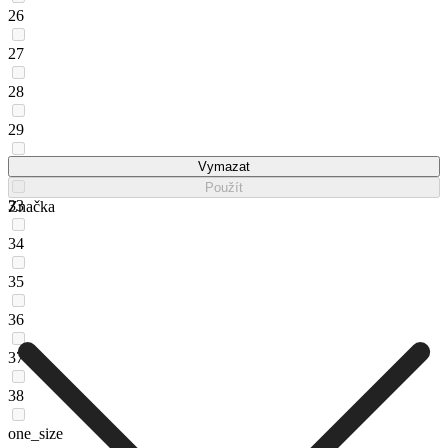
26
27
28
29
30
Vymazat
Použít
33
Značka
34
35
36
37
38
one_size