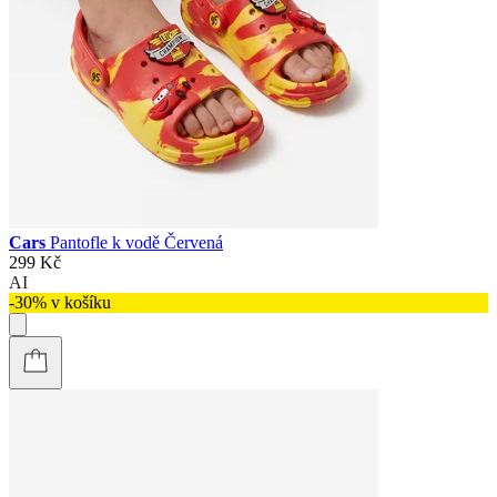
Cars
Pantofle k vodě Červená
299 Kč
AI
-30% v košíku