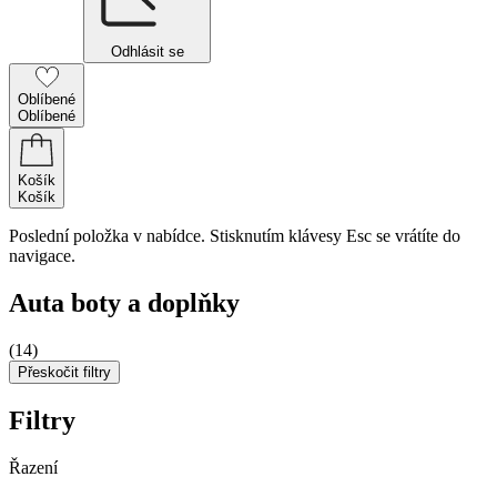
Odhlásit se
Oblíbené
Oblíbené
Košík
Košík
Poslední položka v nabídce. Stisknutím klávesy Esc se vrátíte do
navigace.
Auta boty a doplňky
(14)
Přeskočit filtry
Filtry
Řazení