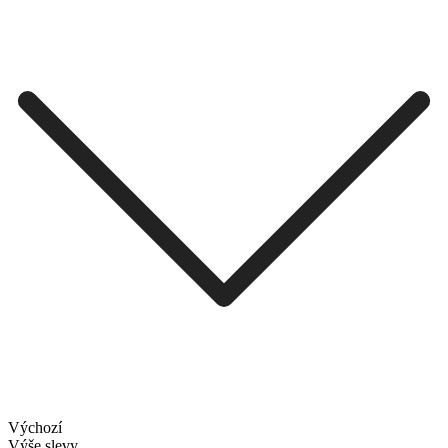
Výchozí
Výše slevy