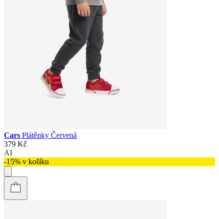
Cars
Plátěnky Červená
379 Kč
AI
-15% v košíku