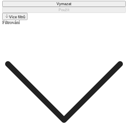
Vymazat
Použít
Více filtrů
Filtrování