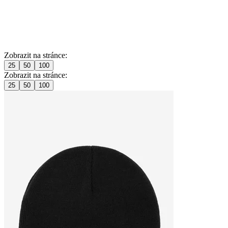
Zobrazit na stránce:
25
50
100
Zobrazit na stránce:
25
50
100