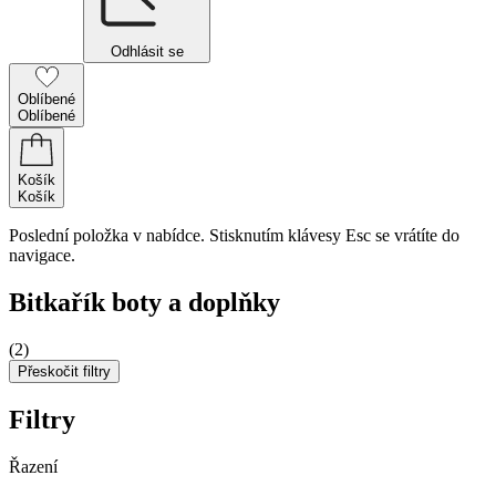
Odhlásit se
Oblíbené
Oblíbené
Košík
Košík
Poslední položka v nabídce. Stisknutím klávesy Esc se vrátíte do
navigace.
Bitkařík boty a doplňky
(2)
Přeskočit filtry
Filtry
Řazení