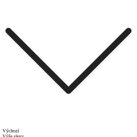
Výchozí
Výše slevy