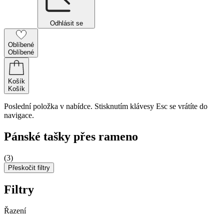
Odhlásit se
Oblíbené
Oblíbené
Košík
Košík
Poslední položka v nabídce. Stisknutím klávesy Esc se vrátíte do
navigace.
Pánské tašky přes rameno
(3)
Přeskočit filtry
Filtry
Řazení