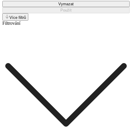
Vymazat
Použít
Více filtrů
Filtrování