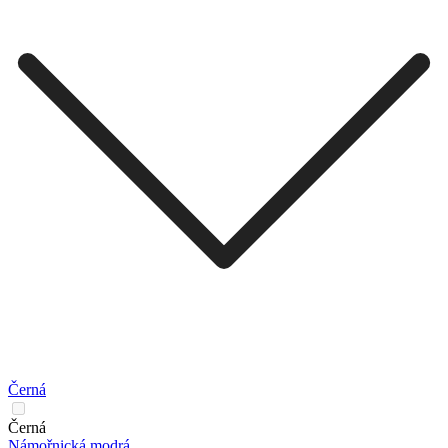
Černá
Černá
Námořnická modrá