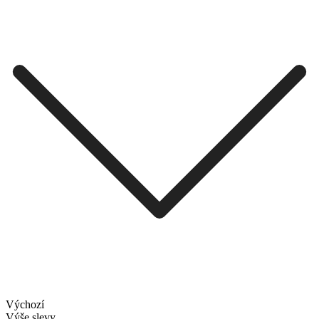
Výchozí
Výše slevy