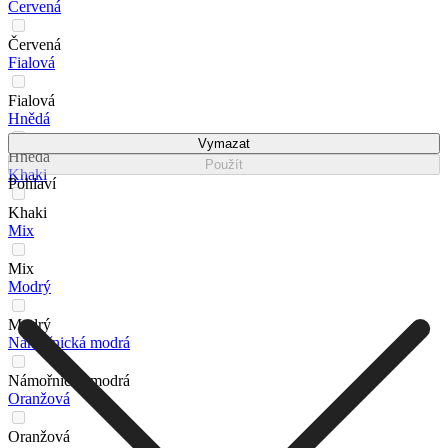
Červená
Červená
Fialová
Fialová
Hnědá
Vymazat
Hnědá
Použít
Khaki
Pohlaví
Khaki
Mix
Mix
Modrý
Modrý
Námořnická modrá
Námořnická modrá
Oranžová
Oranžová