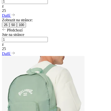
z
25
Další
Zobrazit na stránce:
25
50
100
Předchozí
Jste na stránce
z
25
Další