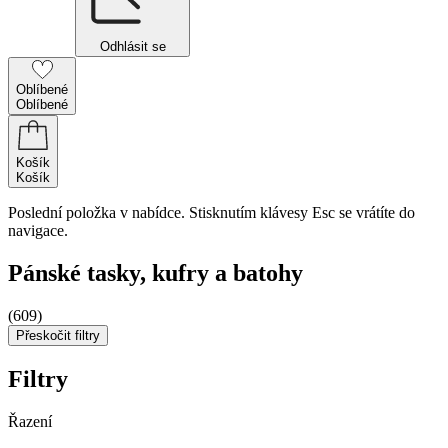
Odhlásit se
Oblíbené
Oblíbené
Košík
Košík
Poslední položka v nabídce. Stisknutím klávesy Esc se vrátíte do
navigace.
Pánské tasky, kufry a batohy
(609)
Přeskočit filtry
Filtry
Řazení