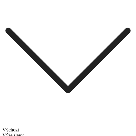
Výchozí
Výše slevy