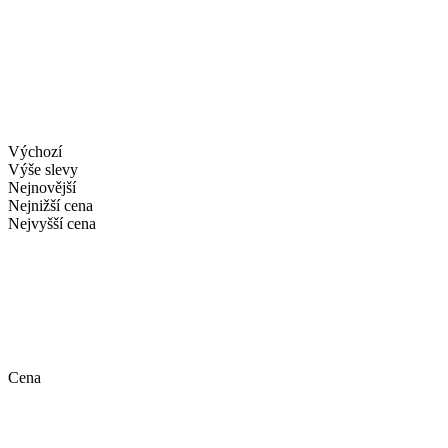
Výchozí
Výše slevy
Nejnovější
Nejnižší cena
Nejvyšší cena
Cena