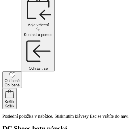
Moje vrácení
Kontakt a pomoc
Odhlásit se
Oblíbené
Oblíbené
Košík
Košík
Poslední položka v nabídce. Stisknutím klávesy Esc se vrátíte do navi
DC Shoes boty pánské