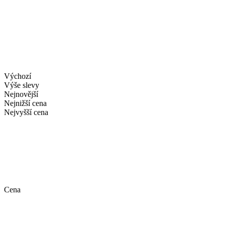
Výchozí
Výše slevy
Nejnovější
Nejnižší cena
Nejvyšší cena
Cena