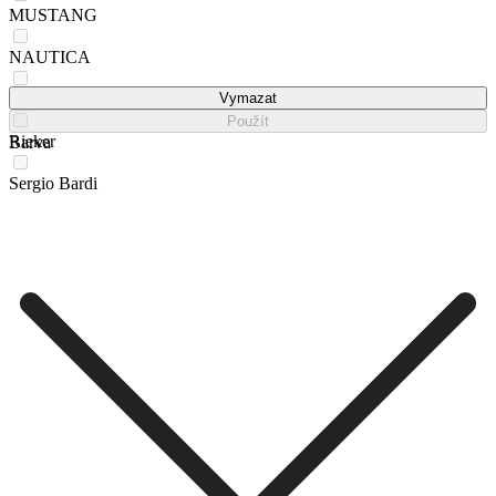
MUSTANG
NAUTICA
QUIKSILVER
Vymazat
Použít
Rieker
Barva
Sergio Bardi