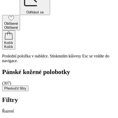
Odhlásit se
Oblíbené
Oblíbené
Košík
Košík
Poslední položka v nabídce. Stisknutím klávesy Esc se vrátíte do
navigace.
Pánské kožené polobotky
(307)
Přeskočit filtry
Filtry
Řazení