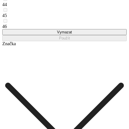
44
45
46
Vymazat
Použít
Značka