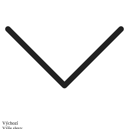
Výchozí
Výše slevy