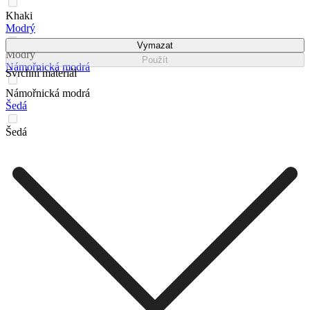
Khaki
Modrý
Vymazat
Modrý
Použít
Námořnická modrá
Svrchní materiál
Námořnická modrá
Šedá
Šedá